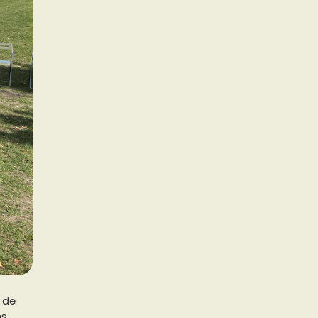
n de
ns