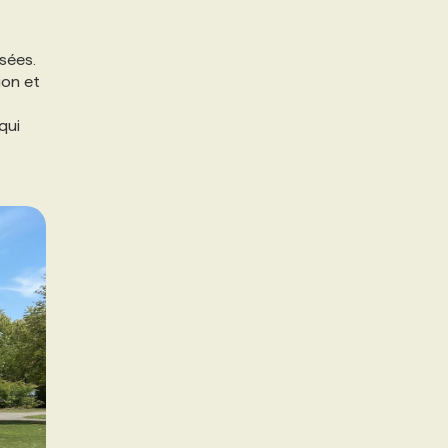
sées.
ion et
qui