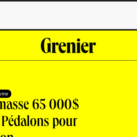
strie
amasse 65 000$
e Pédalons pour