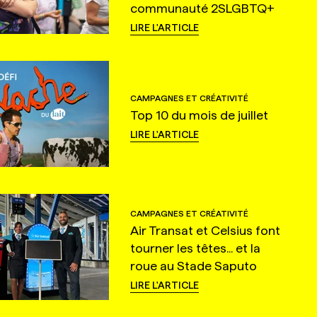
communauté 2SLGBTQ+
LIRE L'ARTICLE
CAMPAGNES ET CRÉATIVITÉ
Top 10 du mois de juillet
LIRE L'ARTICLE
CAMPAGNES ET CRÉATIVITÉ
Air Transat et Celsius font
tourner les têtes... et la
roue au Stade Saputo
LIRE L'ARTICLE