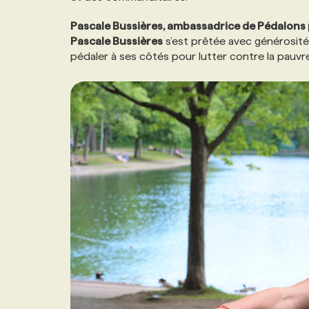
NOS TARIFS
ANNONCEZ AVEC NOUS
Pascale Bussières, ambassadrice de Pédalons p
Pascale Bussières
s’est prêtée avec générosité 
pédaler à ses côtés pour lutter contre la pauvre
PROGRAMMES DE SUBVENTIONS
FAQ
ANNONCEZ AVEC NOUS