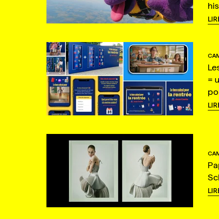
hi
LIR
CAM
Le
= 
po
LIR
CAM
Pa
Sc
LIR