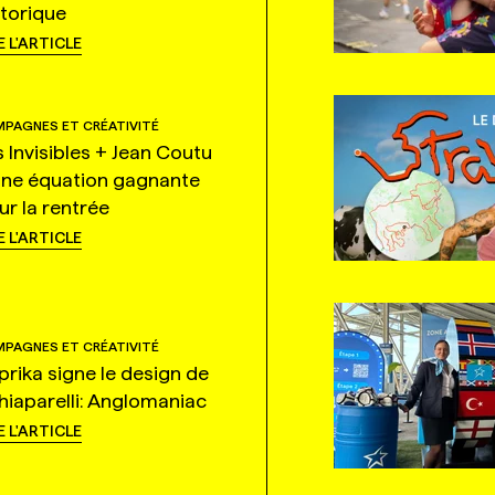
storique
E L'ARTICLE
PAGNES ET CRÉATIVITÉ
s Invisibles + Jean Coutu
une équation gagnante
ur la rentrée
E L'ARTICLE
PAGNES ET CRÉATIVITÉ
prika signe le design de
hiaparelli: Anglomaniac
E L'ARTICLE