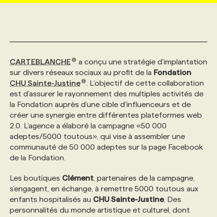
MARKETING ET COMMUNICATION
NOUVEAUX MANDATS
AFFICHEZ UN POSTE / TARIFS
CANDIDAT
BULLETIN RECRUTEMENT
NOS CONFÉRENCES
FORMATIONS
WEB & MÉDIAS SOCIAUX
VOIR LES OFFRES
AFFAIRES DE L'INDUSTRIE
CONSULTER LA CVTHÈQUE
INFOLETTRE PUBLICITÉ
FAQ
NOS FORMATIONS EN LIGNE
CHASSE DE TÊTE
CARTEBLANCHE
a conçu une stratégie d'implantation
sur divers réseaux sociaux au profit de la
Fondation
CHU Sainte-Justine
. L’objectif de cette collaboration
MARKETING DURABLE
PROFIL CANDIDAT
INITIATIVES NUMÉRIQUES
PROFIL ENTREPRISE
ANNONCEZ AVEC NOUS
ANNONCEZ AVEC NOUS
NOS PARCOURS DE FORMATIONS
SERVICE DE CHASSE DE TÊTE
est d’assurer le rayonnement des multiples activités de
la Fondation auprès d’une cible d'influenceurs et de
créer une synergie entre différentes plateformes web
GEO/SEO
PRIX ET DISTINCTIONS
FAQ
FORMATIONS PERSONNALISÉES
NOS TARIFS
2.0. L’agence a élaboré la campagne «50 000
adeptes/5000 toutous», qui vise à assembler une
communauté de 50 000 adeptes sur la page Facebook
ÉVÉNEMENTIEL
TENDANCES
ANNONCEZ AVEC NOUS
NOS FORMATEUR‧RICES
NOS EXPERTISES
de la Fondation.
Les boutiques
NOS AUTEUR‧RICES
Clément
, partenaires de la campagne,
POURQUOI CHOISIR NOS FORMATIONS
FAQ
s’engagent, en échange, à remettre 5000 toutous aux
enfants hospitalisés au
CHU Sainte-Justine
. Des
NOS TARIFS
ANNONCEZ AVEC NOUS
personnalités du monde artistique et culturel, dont