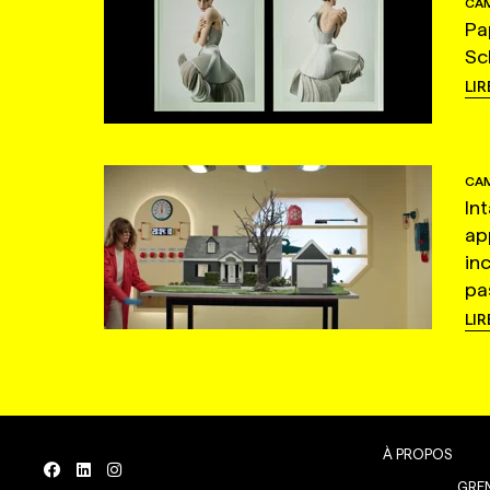
CAM
Pa
Sc
LIR
CAM
In
ap
in
pas
LIR
À PROPOS
GREN