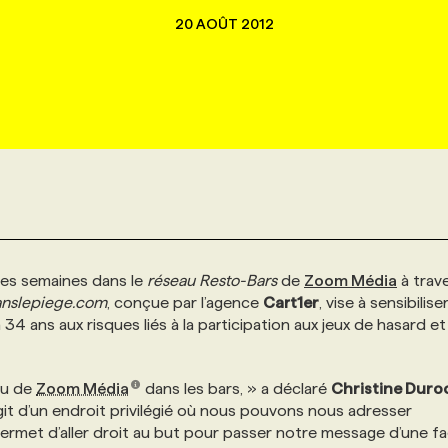
20 AOÛT 2012
ues semaines dans le
réseau Resto-Bars
de
Zoom Média
à trave
nslepiege.com
, conçue par l’agence
Cart1er
, vise à sensibilise
 34 ans aux risques liés à la participation aux jeux de hasard et
au de
Zoom Média
dans les bars, » a déclaré
Christine Duro
s’agit d’un endroit privilégié où nous pouvons nous adresser
permet d’aller droit au but pour passer notre message d’une f