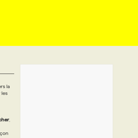
rs la
r les
cher
,
açon