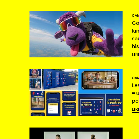
CAM
Co
la
sa
hi
LIR
CAM
Le
= 
po
LIR