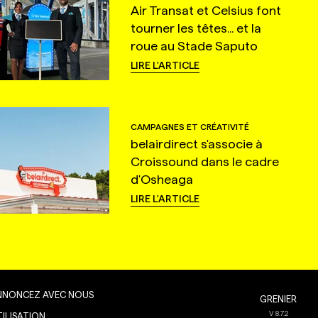
Air Transat et Celsius font
tourner les têtes... et la
roue au Stade Saputo
LIRE L'ARTICLE
CAMPAGNES ET CRÉATIVITÉ
belairdirect s'associe à
Croissound dans le cadre
d'Osheaga
LIRE L'ARTICLE
NNONCEZ AVEC NOUS
GRENIER
V
8.7.2
TILISATION