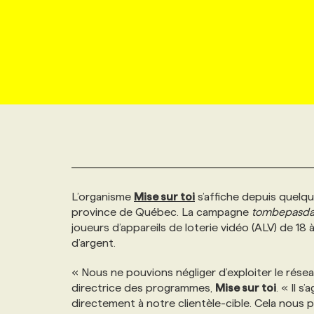
NOUVEAU!
RESSOURCES HUMAINES
NOMINATIONS
ANNONCEZ AVEC NOUS
BULLETIN FORMATION
EMPLOYEUR
CONFÉRENCES
MARKETING ET COMMUNICATION
NOUVEAUX MANDATS
AFFICHEZ UN POSTE / TARIFS
CANDIDAT
BULLETIN RECRUTEMENT
NOS CONFÉRENCES
FORMATIONS
WEB & MÉDIAS SOCIAUX
VOIR LES OFFRES
AFFAIRES DE L'INDUSTRIE
CONSULTER LA CVTHÈQUE
INFOLETTRE PUBLICITÉ
FAQ
NOS FORMATIONS EN LIGNE
CHASSE DE TÊTE
MARKETING DURABLE
PROFIL CANDIDAT
INITIATIVES NUMÉRIQUES
PROFIL ENTREPRISE
ANNONCEZ AVEC NOUS
ANNONCEZ AVEC NOUS
NOS PARCOURS DE FORMATIONS
SERVICE DE CHASSE DE TÊTE
L’organisme
Mise sur toi
s’affiche depuis quelq
GEO/SEO
PRIX ET DISTINCTIONS
FAQ
FORMATIONS PERSONNALISÉES
NOS TARIFS
province de Québec. La campagne
tombepasda
joueurs d’appareils de loterie vidéo (ALV) de 18 à
ÉVÉNEMENTIEL
TENDANCES
ANNONCEZ AVEC NOUS
NOS FORMATEUR‧RICES
NOS EXPERTISES
d’argent.
« Nous ne pouvions négliger d’exploiter le rése
NOS AUTEUR‧RICES
POURQUOI CHOISIR NOS FORMATIONS
FAQ
directrice des programmes,
Mise sur toi
. « Il 
directement à notre clientèle-cible. Cela nous 