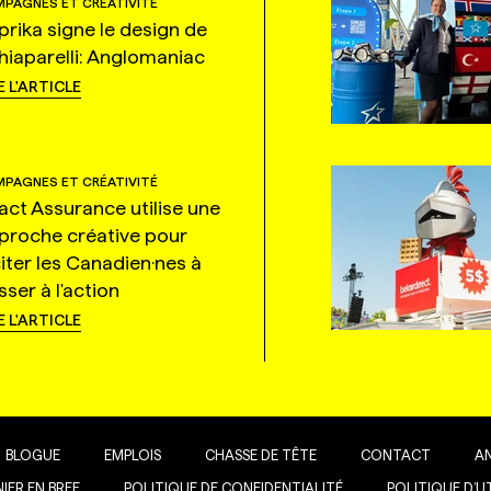
PAGNES ET CRÉATIVITÉ
prika signe le design de
hiaparelli: Anglomaniac
E L'ARTICLE
PAGNES ET CRÉATIVITÉ
tact Assurance utilise une
proche créative pour
citer les Canadien·nes à
ser à l'action
E L'ARTICLE
BLOGUE
EMPLOIS
CHASSE DE TÊTE
CONTACT
A
IER EN BREF
POLITIQUE DE CONFIDENTIALITÉ
POLITIQUE D’U