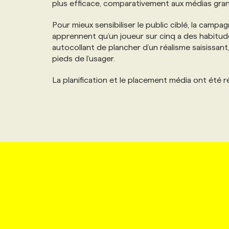
plus efficace, comparativement aux médias gran
NOS TARIFS
ANNONCEZ AVEC NOUS
Pour mieux sensibiliser le public ciblé, la camp
apprennent qu’un joueur sur cinq a des habitud
PROGRAMMES DE SUBVENTIONS
autocollant de plancher d’un réalisme saisissant
pieds de l’usager.
FAQ
La planification et le placement média ont été r
ANNONCEZ AVEC NOUS