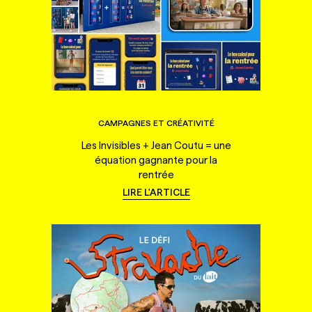
CAMPAGNES ET CRÉATIVITÉ
Les Invisibles + Jean Coutu = une
équation gagnante pour la
rentrée
LIRE L'ARTICLE