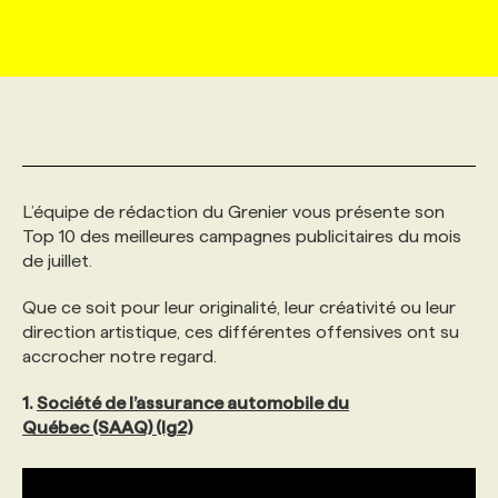
MARKETING ET COMMUNICATION
NOUVEAUX MANDATS
AFFICHEZ UN POSTE / TARIFS
CANDIDAT
BULLETIN RECRUTEMENT
NOS CONFÉRENCES
FORMATIONS
WEB & MÉDIAS SOCIAUX
VOIR LES OFFRES
AFFAIRES DE L'INDUSTRIE
CONSULTER LA CVTHÈQUE
INFOLETTRE PUBLICITÉ
FAQ
NOS FORMATIONS EN LIGNE
CHASSE DE TÊTE
MARKETING DURABLE
PROFIL CANDIDAT
INITIATIVES NUMÉRIQUES
PROFIL ENTREPRISE
ANNONCEZ AVEC NOUS
ANNONCEZ AVEC NOUS
NOS PARCOURS DE FORMATIONS
SERVICE DE CHASSE DE TÊTE
L’équipe de rédaction du Grenier vous présente son
Top 10 des meilleures campagnes publicitaires du mois
de juillet.
GEO/SEO
PRIX ET DISTINCTIONS
FAQ
FORMATIONS PERSONNALISÉES
NOS TARIFS
Que ce soit pour leur originalité, leur créativité ou leur
direction artistique, ces différentes offensives ont su
ÉVÉNEMENTIEL
TENDANCES
ANNONCEZ AVEC NOUS
NOS FORMATEUR‧RICES
NOS EXPERTISES
accrocher notre regard.
1.
Société de l’assurance automobile du
NOS AUTEUR‧RICES
POURQUOI CHOISIR NOS FORMATIONS
FAQ
Québec (SAAQ) (lg2)
NOS TARIFS
ANNONCEZ AVEC NOUS