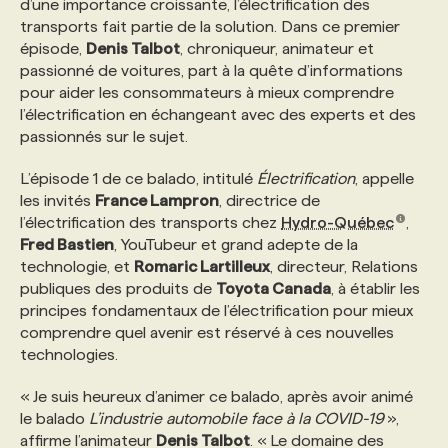
d’une importance croissante, l’électrification des
transports fait partie de la solution. Dans ce premier
PROGRAMMES DE SUBVENTIONS
épisode,
Denis Talbot
, chroniqueur, animateur et
passionné de voitures, part à la quête d’informations
pour aider les consommateurs à mieux comprendre
FAQ
l’électrification en échangeant avec des experts et des
passionnés sur le sujet.
ANNONCEZ AVEC NOUS
L’épisode 1 de ce balado, intitulé
Électrification
, appelle
les invités
France Lampron
, directrice de
l’électrification des transports chez
Hydro-Québec
,
Fred Bastien
, YouTubeur et grand adepte de la
technologie, et
Romaric Lartilleux
, directeur, Relations
publiques des produits de
Toyota Canada
, à établir les
principes fondamentaux de l’électrification pour mieux
comprendre quel avenir est réservé à ces nouvelles
technologies.
« Je suis heureux d’animer ce balado, après avoir animé
le balado
L’industrie automobile face à la COVID-19
»,
affirme l’animateur
Denis Talbot
. « Le domaine des