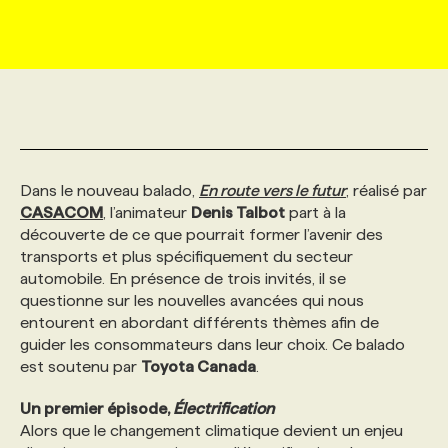
MARKETING ET COMMUNICATION
NOUVEAUX MANDATS
AFFICHEZ UN POSTE / TARIFS
CANDIDAT
BULLETIN RECRUTEMENT
NOS CONFÉRENCES
FORMATIONS
WEB & MÉDIAS SOCIAUX
VOIR LES OFFRES
AFFAIRES DE L'INDUSTRIE
CONSULTER LA CVTHÈQUE
INFOLETTRE PUBLICITÉ
FAQ
NOS FORMATIONS EN LIGNE
CHASSE DE TÊTE
MARKETING DURABLE
PROFIL CANDIDAT
INITIATIVES NUMÉRIQUES
PROFIL ENTREPRISE
ANNONCEZ AVEC NOUS
ANNONCEZ AVEC NOUS
NOS PARCOURS DE FORMATIONS
SERVICE DE CHASSE DE TÊTE
Dans le nouveau balado,
En route vers le futur
, réalisé par
CASACOM
, l’animateur
Denis Talbot
part à la
découverte de ce que pourrait former l’avenir des
GEO/SEO
PRIX ET DISTINCTIONS
FAQ
FORMATIONS PERSONNALISÉES
NOS TARIFS
transports et plus spécifiquement du secteur
automobile. En présence de trois invités, il se
questionne sur les nouvelles avancées qui nous
ÉVÉNEMENTIEL
TENDANCES
ANNONCEZ AVEC NOUS
NOS FORMATEUR‧RICES
NOS EXPERTISES
entourent en abordant différents thèmes afin de
guider les consommateurs dans leur choix. Ce balado
est soutenu par
Toyota Canada
.
NOS AUTEUR‧RICES
POURQUOI CHOISIR NOS FORMATIONS
FAQ
Un premier épisode,
Électrification
Alors que le changement climatique devient un enjeu
NOS TARIFS
ANNONCEZ AVEC NOUS