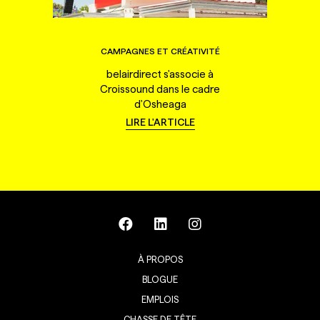
CAMPAGNES ET CRÉATIVITÉ
belairdirect s'associe à
Croissound dans le cadre
d'Osheaga
LIRE L'ARTICLE
À PROPOS
BLOGUE
EMPLOIS
CHASSE DE TÊTE