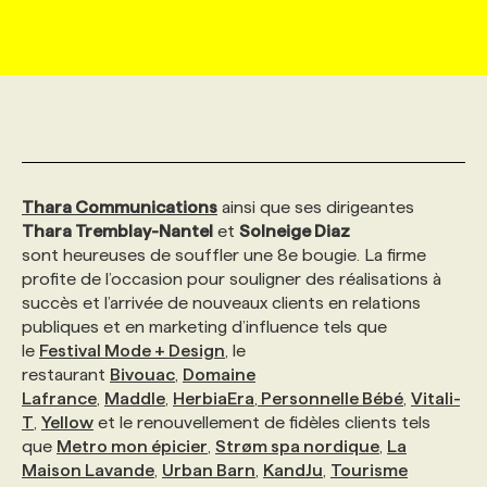
MARKETING ET COMMUNICATION
NOUVEAUX MANDATS
AFFICHEZ UN POSTE / TARIFS
CANDIDAT
BULLETIN RECRUTEMENT
NOS CONFÉRENCES
FORMATIONS
WEB & MÉDIAS SOCIAUX
VOIR LES OFFRES
AFFAIRES DE L'INDUSTRIE
CONSULTER LA CVTHÈQUE
INFOLETTRE PUBLICITÉ
FAQ
NOS FORMATIONS EN LIGNE
CHASSE DE TÊTE
MARKETING DURABLE
PROFIL CANDIDAT
INITIATIVES NUMÉRIQUES
PROFIL ENTREPRISE
ANNONCEZ AVEC NOUS
ANNONCEZ AVEC NOUS
NOS PARCOURS DE FORMATIONS
SERVICE DE CHASSE DE TÊTE
Thara Communications
ainsi que ses dirigeantes
Thara Tremblay-Nantel
et
Solneige Diaz
sont heureuses de souffler une 8e bougie. La firme
GEO/SEO
PRIX ET DISTINCTIONS
FAQ
FORMATIONS PERSONNALISÉES
NOS TARIFS
profite de l’occasion pour souligner des réalisations à
succès et l’arrivée de nouveaux clients en relations
publiques et en marketing d’influence tels que
ÉVÉNEMENTIEL
TENDANCES
ANNONCEZ AVEC NOUS
NOS FORMATEUR‧RICES
NOS EXPERTISES
le
Festival Mode + Design
, le
restaurant
Bivouac
,
Domaine
Lafrance
,
Maddle
,
HerbiaEra
,
Personnelle Bébé
,
Vitali-
NOS AUTEUR‧RICES
POURQUOI CHOISIR NOS FORMATIONS
FAQ
T
,
Yellow
et le renouvellement de fidèles clients tels
que
Metro
mon épicier
,
Strøm spa nordique
,
La
Maison Lavande
NOS TARIFS
ANNONCEZ AVEC NOUS
,
Urban Barn
,
KandJu
,
Tourisme