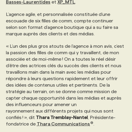
Basses-Laurentides
et
XP_MTL
.
PROGRAMMES DE SUBVENTIONS
L’agence agile, et personnalisée constituée d’une
escouade de six filles de comm, compte continuer
selon son format d’agence boutique qui a su faire sa
FAQ
marque auprès des clients et des médias.
« L’un des plus gros atouts de l’agence à mon avis, c’est
ANNONCEZ AVEC NOUS
la passion des filles de comm qui y travaillent, de mon
associée et de moi-même ! On a toutes le réel désir
d’être des actrices clés du succès des clients et nous
travaillons main dans la main avec les médias pour
répondre à leurs questions rapidement et leur offrir
des idées de contenus utiles et pertinents. De la
stratégie au terrain, on se donne comme mission de
capter chaque opportunité dans les médias et auprès
des influenceurs pour amener un
rayonnement aux différents projets qui nous sont
confiés ! », dit
Thara Tremblay-Nantel
, Présidente-
fondatrice de
Thara Communications
.