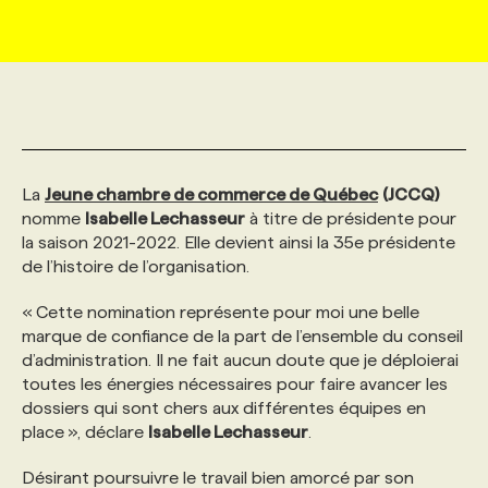
MARKETING ET COMMUNICATION
NOUVEAUX MANDATS
AFFICHEZ UN POSTE / TARIFS
CANDIDAT
BULLETIN RECRUTEMENT
NOS CONFÉRENCES
FORMATIONS
WEB & MÉDIAS SOCIAUX
VOIR LES OFFRES
AFFAIRES DE L'INDUSTRIE
CONSULTER LA CVTHÈQUE
INFOLETTRE PUBLICITÉ
FAQ
NOS FORMATIONS EN LIGNE
CHASSE DE TÊTE
La
Jeune chambre de commerce de Québec
MARKETING DURABLE
PROFIL CANDIDAT
(JCCQ)
INITIATIVES NUMÉRIQUES
PROFIL ENTREPRISE
ANNONCEZ AVEC NOUS
ANNONCEZ AVEC NOUS
NOS PARCOURS DE FORMATIONS
SERVICE DE CHASSE DE TÊTE
nomme
Isabelle Lechasseur
à titre de présidente pour
la saison 2021-2022. Elle devient ainsi la 35e présidente
GEO/SEO
PRIX ET DISTINCTIONS
FAQ
FORMATIONS PERSONNALISÉES
NOS TARIFS
de l’histoire de l’organisation.
« Cette nomination représente pour moi une belle
ÉVÉNEMENTIEL
TENDANCES
ANNONCEZ AVEC NOUS
NOS FORMATEUR‧RICES
NOS EXPERTISES
marque de confiance de la part de l’ensemble du conseil
d’administration. Il ne fait aucun doute que je déploierai
toutes les énergies nécessaires pour faire avancer les
NOS AUTEUR‧RICES
POURQUOI CHOISIR NOS FORMATIONS
FAQ
dossiers qui sont chers aux différentes équipes en
place », déclare
Isabelle Lechasseur
.
NOS TARIFS
ANNONCEZ AVEC NOUS
Désirant poursuivre le travail bien amorcé par son