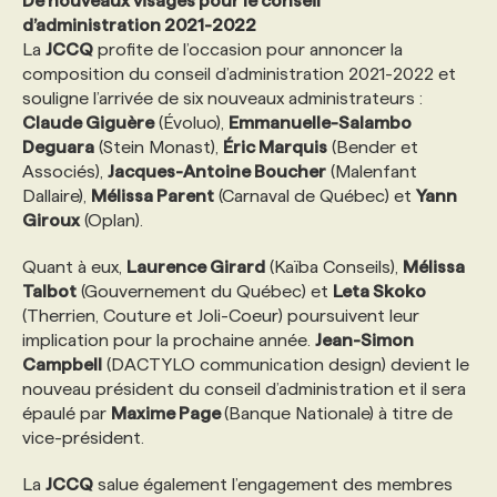
De nouveaux visages pour le conseil
d’administration 2021-2022
La
JCCQ
profite de l’occasion pour annoncer la
composition du conseil d’administration 2021-2022 et
souligne l’arrivée de six nouveaux administrateurs :
Claude Giguère
(Évoluo),
Emmanuelle-Salambo
Deguara
(Stein Monast),
Éric Marquis
(Bender et
Associés),
Jacques-Antoine Boucher
(Malenfant
Dallaire),
Mélissa Parent
(Carnaval de Québec) et
Yann
Giroux
(Oplan).
Quant à eux,
Laurence Girard
(Kaïba Conseils),
Mélissa
Talbot
(Gouvernement du Québec) et
Leta Skoko
(Therrien, Couture et Joli-Coeur) poursuivent leur
implication pour la prochaine année.
Jean-Simon
Campbell
(DACTYLO communication design) devient le
nouveau président du conseil d’administration et il sera
épaulé par
Maxime Page
(Banque Nationale) à titre de
vice-président.
La
JCCQ
salue également l’engagement des membres