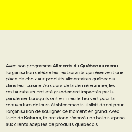
MARKETING ET COMMUNICATION
NOUVEAUX MANDATS
AFFICHEZ UN POSTE / TARIFS
CANDIDAT
BULLETIN RECRUTEMENT
NOS CONFÉRENCES
FORMATIONS
WEB & MÉDIAS SOCIAUX
VOIR LES OFFRES
AFFAIRES DE L'INDUSTRIE
CONSULTER LA CVTHÈQUE
INFOLETTRE PUBLICITÉ
FAQ
NOS FORMATIONS EN LIGNE
CHASSE DE TÊTE
MARKETING DURABLE
PROFIL CANDIDAT
INITIATIVES NUMÉRIQUES
PROFIL ENTREPRISE
ANNONCEZ AVEC NOUS
ANNONCEZ AVEC NOUS
NOS PARCOURS DE FORMATIONS
SERVICE DE CHASSE DE TÊTE
Avec son programme
Aliments du Québec au menu
,
GEO/SEO
PRIX ET DISTINCTIONS
FAQ
FORMATIONS PERSONNALISÉES
NOS TARIFS
l’organisation célèbre les restaurants qui réservent une
place de choix aux produits alimentaires québécois
dans leur cuisine. Au cours de la dernière année, les
ÉVÉNEMENTIEL
TENDANCES
ANNONCEZ AVEC NOUS
NOS FORMATEUR‧RICES
NOS EXPERTISES
restaurateurs ont été grandement impactés par la
pandémie. Lorsqu’ils ont enfin eu le feu vert pour la
réouverture de leurs établissements, il allait de soi pour
NOS AUTEUR‧RICES
POURQUOI CHOISIR NOS FORMATIONS
FAQ
l’organisation de souligner ce moment en grand. Avec
l’aide de
Kabane
, ils ont donc réservé une belle surprise
aux clients adeptes de produits québécois.
NOS TARIFS
ANNONCEZ AVEC NOUS