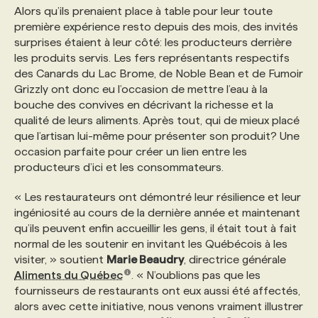
Alors qu’ils prenaient place à table pour leur toute
première expérience resto depuis des mois, des invités
PROGRAMMES DE SUBVENTIONS
surprises étaient à leur côté: les producteurs derrière
les produits servis. Les fers représentants respectifs
des Canards du Lac Brome, de Noble Bean et de Fumoir
FAQ
Grizzly ont donc eu l’occasion de mettre l’eau à la
bouche des convives en décrivant la richesse et la
qualité de leurs aliments. Après tout, qui de mieux placé
ANNONCEZ AVEC NOUS
que l’artisan lui-même pour présenter son produit? Une
occasion parfaite pour créer un lien entre les
producteurs d’ici et les consommateurs.
« Les restaurateurs ont démontré leur résilience et leur
ingéniosité au cours de la dernière année et maintenant
qu’ils peuvent enfin accueillir les gens, il était tout à fait
normal de les soutenir en invitant les Québécois à les
visiter, » soutient
Marie Beaudry
, directrice générale
Aliments du Québec
. « N’oublions pas que les
fournisseurs de restaurants ont eux aussi été affectés,
alors avec cette initiative, nous venons vraiment illustrer