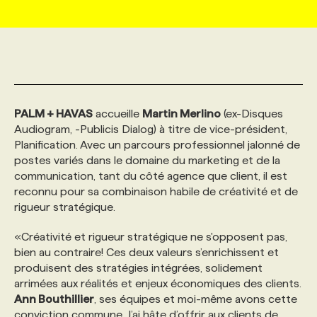
MARKETING ET COMMUNICATION
NOUVEAUX MANDATS
AFFICHEZ UN POSTE / TARIFS
CANDIDAT
BULLETIN RECRUTEMENT
NOS CONFÉRENCES
FORMATIONS
WEB & MÉDIAS SOCIAUX
VOIR LES OFFRES
AFFAIRES DE L'INDUSTRIE
CONSULTER LA CVTHÈQUE
INFOLETTRE PUBLICITÉ
FAQ
NOS FORMATIONS EN LIGNE
CHASSE DE TÊTE
PALM + HAVAS
accueille
Martin Merlino
(ex-Disques
MARKETING DURABLE
PROFIL CANDIDAT
INITIATIVES NUMÉRIQUES
PROFIL ENTREPRISE
ANNONCEZ AVEC NOUS
ANNONCEZ AVEC NOUS
NOS PARCOURS DE FORMATIONS
SERVICE DE CHASSE DE TÊTE
Audiogram, -Publicis Dialog) à titre de vice-président,
Planification. Avec un parcours professionnel jalonné de
postes variés dans le domaine du marketing et de la
GEO/SEO
PRIX ET DISTINCTIONS
FAQ
FORMATIONS PERSONNALISÉES
NOS TARIFS
communication, tant du côté agence que client, il est
reconnu pour sa combinaison habile de créativité et de
rigueur stratégique.
ÉVÉNEMENTIEL
TENDANCES
ANNONCEZ AVEC NOUS
NOS FORMATEUR‧RICES
NOS EXPERTISES
«Créativité et rigueur stratégique ne s'opposent pas,
bien au contraire! Ces deux valeurs s’enrichissent et
NOS AUTEUR‧RICES
POURQUOI CHOISIR NOS FORMATIONS
FAQ
produisent des stratégies intégrées, solidement
arrimées aux réalités et enjeux économiques des clients.
Ann Bouthillier
, ses équipes et moi-même avons cette
NOS TARIFS
ANNONCEZ AVEC NOUS
conviction commune. J’ai hâte d’offrir aux clients de