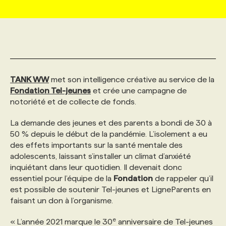
MARKETING ET COMMUNICATION
NOUVEAUX MANDATS
AFFICHEZ UN POSTE / TARIFS
CANDIDAT
BULLETIN RECRUTEMENT
NOS CONFÉRENCES
FORMATIONS
WEB & MÉDIAS SOCIAUX
VOIR LES OFFRES
AFFAIRES DE L'INDUSTRIE
CONSULTER LA CVTHÈQUE
INFOLETTRE PUBLICITÉ
FAQ
NOS FORMATIONS EN LIGNE
CHASSE DE TÊTE
TANK WW
met son intelligence créative au service de la
MARKETING DURABLE
PROFIL CANDIDAT
Fondation Tel-jeunes
INITIATIVES NUMÉRIQUES
PROFIL ENTREPRISE
et crée une campagne de
ANNONCEZ AVEC NOUS
ANNONCEZ AVEC NOUS
NOS PARCOURS DE FORMATIONS
SERVICE DE CHASSE DE TÊTE
notoriété et de collecte de fonds.
GEO/SEO
PRIX ET DISTINCTIONS
FAQ
La demande des jeunes et des parents a bondi de 30 à
FORMATIONS PERSONNALISÉES
NOS TARIFS
50 % depuis le début de la pandémie. L’isolement a eu
des effets importants sur la santé mentale des
ÉVÉNEMENTIEL
TENDANCES
ANNONCEZ AVEC NOUS
NOS FORMATEUR‧RICES
NOS EXPERTISES
adolescents, laissant s’installer un climat d’anxiété
inquiétant dans leur quotidien. Il devenait donc
essentiel pour l’équipe de la
Fondation
de rappeler qu’il
NOS AUTEUR‧RICES
POURQUOI CHOISIR NOS FORMATIONS
FAQ
est possible de soutenir Tel-jeunes et LigneParents en
faisant un don à l’organisme.
NOS TARIFS
ANNONCEZ AVEC NOUS
e
« L’année 2021 marque le 30
anniversaire de Tel-jeunes