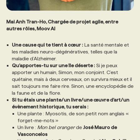
Mai Anh Tran-Ho, Chargée de projet agile, entre
autres rôles, Moov AI
Une cause qui te tient à cœur :
La santé mentale et
les maladies neuro-dégénératives, telles que la
maladie d’Alzheimer.
Qu’apportes-tu sur une île déserte :
Si je peux
apporter un humain, Simon, mon conjoint. C’est
quétaine, mais à deux cerveaux, on survivra mieux et il
sait toujours me faire rire. Sinon, une encyclopédie de
la faune et de la flore.
Si tu étais une plante/un livre/une œuvre d’art/un
évènement historique, tu serais :
Une plante : Myosotis, de son petit nom anglais «
forget-me-nots »
Un livre :
Mon bel oranger
de
José Mauro de
Vasconcelos