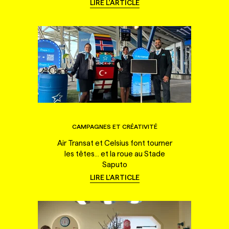
LIRE L'ARTICLE
CAMPAGNES ET CRÉATIVITÉ
Air Transat et Celsius font tourner
les têtes... et la roue au Stade
Saputo
LIRE L'ARTICLE