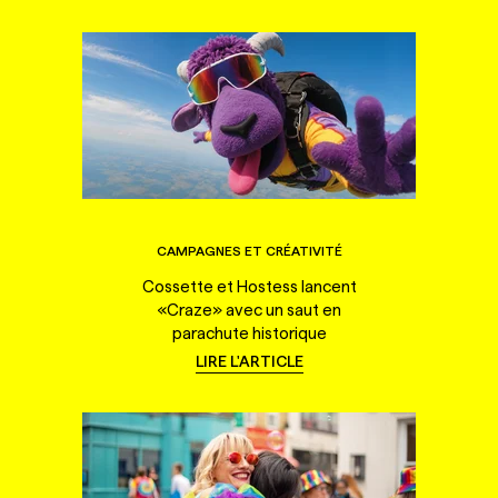
CAMPAGNES ET CRÉATIVITÉ
Cossette et Hostess lancent
«Craze» avec un saut en
parachute historique
LIRE L'ARTICLE