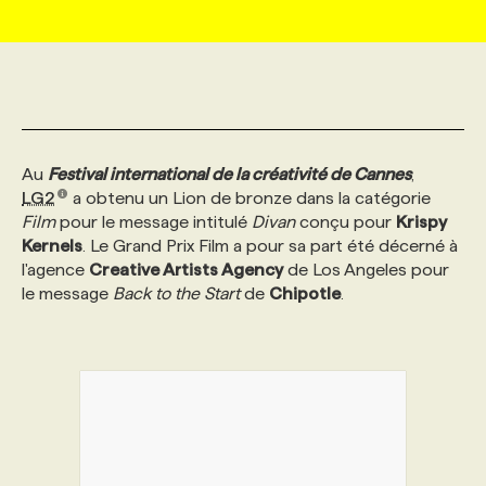
MARKETING ET COMMUNICATION
NOUVEAUX MANDATS
AFFICHEZ UN POSTE / TARIFS
CANDIDAT
BULLETIN RECRUTEMENT
NOS CONFÉRENCES
FORMATIONS
WEB & MÉDIAS SOCIAUX
VOIR LES OFFRES
AFFAIRES DE L'INDUSTRIE
CONSULTER LA CVTHÈQUE
INFOLETTRE PUBLICITÉ
FAQ
NOS FORMATIONS EN LIGNE
CHASSE DE TÊTE
Au
Festival international de la créativité de Cannes
,
MARKETING DURABLE
PROFIL CANDIDAT
INITIATIVES NUMÉRIQUES
PROFIL ENTREPRISE
ANNONCEZ AVEC NOUS
ANNONCEZ AVEC NOUS
NOS PARCOURS DE FORMATIONS
SERVICE DE CHASSE DE TÊTE
LG2
a obtenu un Lion de bronze dans la catégorie
Film
pour le message intitulé
Divan
conçu pour
Krispy
Kernels
. Le Grand Prix Film a pour sa part été décerné à
GEO/SEO
PRIX ET DISTINCTIONS
FAQ
FORMATIONS PERSONNALISÉES
NOS TARIFS
l'agence
Creative Artists Agency
de Los Angeles pour
le message
Back to the Start
de
Chipotle
.
ÉVÉNEMENTIEL
TENDANCES
ANNONCEZ AVEC NOUS
NOS FORMATEUR‧RICES
NOS EXPERTISES
NOS AUTEUR‧RICES
POURQUOI CHOISIR NOS FORMATIONS
FAQ
NOS TARIFS
ANNONCEZ AVEC NOUS