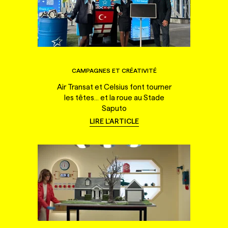
CAMPAGNES ET CRÉATIVITÉ
Air Transat et Celsius font tourner
les têtes... et la roue au Stade
Saputo
LIRE L'ARTICLE