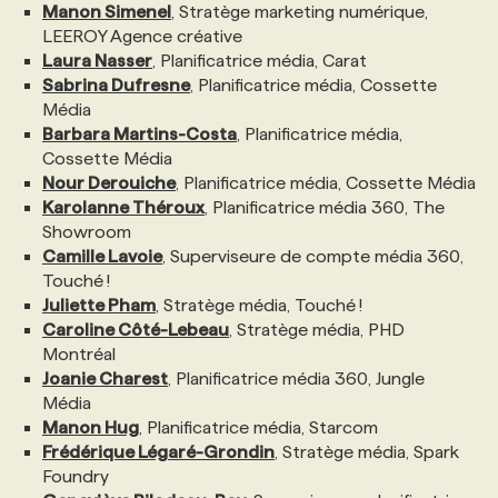
Manon Simenel
, Stratège marketing numérique,
LEEROY Agence créative
PROGRAMMES DE SUBVENTIONS
Laura Nasser
, Planificatrice média, Carat
Sabrina Dufresne
, Planificatrice média, Cossette
Média
FAQ
Barbara Martins-Costa
, Planificatrice média,
Cossette Média
Nour Derouiche
, Planificatrice média, Cossette Média
ANNONCEZ AVEC NOUS
Karolanne Théroux
, Planificatrice média 360, The
Showroom
Camille Lavoie
, Superviseure de compte média 360,
Touché !
Juliette Pham
, Stratège média, Touché !
Caroline Côté-Lebeau
, Stratège média, PHD
Montréal
Joanie Charest
, Planificatrice média 360, Jungle
Média
Manon Hug
, Planificatrice média, Starcom
Frédérique Légaré-Grondin
, Stratège média, Spark
Foundry