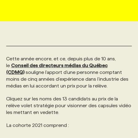
MARKETING ET COMMUNICATION
NOUVEAUX MANDATS
AFFICHEZ UN POSTE / TARIFS
CANDIDAT
BULLETIN RECRUTEMENT
NOS CONFÉRENCES
FORMATIONS
WEB & MÉDIAS SOCIAUX
VOIR LES OFFRES
AFFAIRES DE L'INDUSTRIE
CONSULTER LA CVTHÈQUE
INFOLETTRE PUBLICITÉ
FAQ
NOS FORMATIONS EN LIGNE
CHASSE DE TÊTE
MARKETING DURABLE
PROFIL CANDIDAT
INITIATIVES NUMÉRIQUES
PROFIL ENTREPRISE
ANNONCEZ AVEC NOUS
ANNONCEZ AVEC NOUS
NOS PARCOURS DE FORMATIONS
SERVICE DE CHASSE DE TÊTE
Cette année encore, et ce, depuis plus de 10 ans,
le
Conseil des directeurs médias du Québec
(CDMQ)
souligne l’apport d’une personne comptant
GEO/SEO
PRIX ET DISTINCTIONS
FAQ
FORMATIONS PERSONNALISÉES
NOS TARIFS
moins de cinq années d’expérience dans l’industrie des
médias en lui accordant un prix pour la relève.
ÉVÉNEMENTIEL
TENDANCES
ANNONCEZ AVEC NOUS
NOS FORMATEUR‧RICES
NOS EXPERTISES
Cliquez sur les noms des 13 candidats au prix de la
relève volet stratégie pour visionner des capsules vidéo
les mettant en vedette.
NOS AUTEUR‧RICES
POURQUOI CHOISIR NOS FORMATIONS
FAQ
La cohorte 2021 comprend :
NOS TARIFS
ANNONCEZ AVEC NOUS