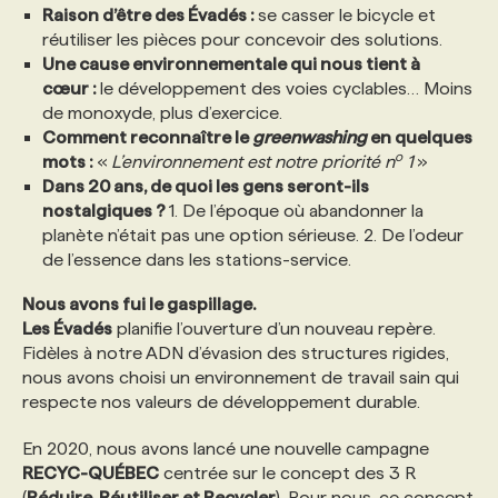
Raison d’être des Évadés :
se casser le bicycle et
réutiliser les pièces pour concevoir des solutions.
PROGRAMMES DE SUBVENTIONS
Une cause environnementale qui nous tient à
cœur :
le développement des voies cyclables… Moins
de monoxyde, plus d’exercice.
FAQ
Comment reconnaître le
greenwashing
en quelques
o
mots :
«
L’environnement est notre priorité n
1
»
Dans 20 ans, de quoi les gens seront-ils
ANNONCEZ AVEC NOUS
nostalgiques ?
1. De l’époque où abandonner la
planète n’était pas une option sérieuse. 2. De l’odeur
de l’essence dans les stations-service.
Nous avons fui le gaspillage.
Les Évadés
planifie l’ouverture d’un nouveau repère.
Fidèles à notre ADN d’évasion des structures rigides,
nous avons choisi un environnement de travail sain qui
respecte nos valeurs de développement durable.
En 2020, nous avons lancé une nouvelle campagne
RECYC-QUÉBEC
centrée sur le concept des 3 R
(
Réduire, Réutiliser et Recycler
). Pour nous, ce concept