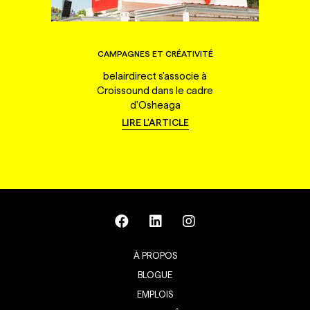
CAMPAGNES ET CRÉATIVITÉ
belairdirect s'associe à
Croissound dans le cadre
d'Osheaga
LIRE L'ARTICLE
À PROPOS
BLOGUE
EMPLOIS