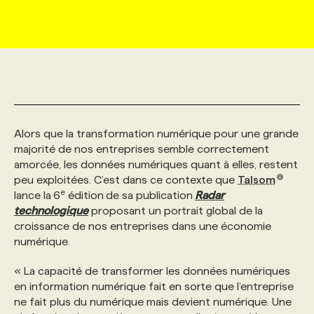
MARKETING ET COMMUNICATION
NOUVEAUX MANDATS
AFFICHEZ UN POSTE / TARIFS
CANDIDAT
BULLETIN RECRUTEMENT
NOS CONFÉRENCES
FORMATIONS
WEB & MÉDIAS SOCIAUX
VOIR LES OFFRES
AFFAIRES DE L'INDUSTRIE
CONSULTER LA CVTHÈQUE
INFOLETTRE PUBLICITÉ
FAQ
NOS FORMATIONS EN LIGNE
CHASSE DE TÊTE
MARKETING DURABLE
PROFIL CANDIDAT
INITIATIVES NUMÉRIQUES
PROFIL ENTREPRISE
ANNONCEZ AVEC NOUS
ANNONCEZ AVEC NOUS
NOS PARCOURS DE FORMATIONS
SERVICE DE CHASSE DE TÊTE
Alors que la transformation numérique pour une grande
majorité de nos entreprises semble correctement
amorcée, les données numériques quant à elles, restent
GEO/SEO
PRIX ET DISTINCTIONS
FAQ
FORMATIONS PERSONNALISÉES
NOS TARIFS
peu exploitées. C’est dans ce contexte que
Talsom
e
lance la
6
édition
de sa publication
Radar
technologique
proposant un portrait global de la
ÉVÉNEMENTIEL
TENDANCES
ANNONCEZ AVEC NOUS
NOS FORMATEUR‧RICES
NOS EXPERTISES
croissance de nos entreprises dans une économie
numérique.
NOS AUTEUR‧RICES
POURQUOI CHOISIR NOS FORMATIONS
FAQ
« La capacité de transformer les données numériques
en information numérique fait en sorte que l’entreprise
ne fait plus du numérique mais devient numérique. Une
NOS TARIFS
ANNONCEZ AVEC NOUS