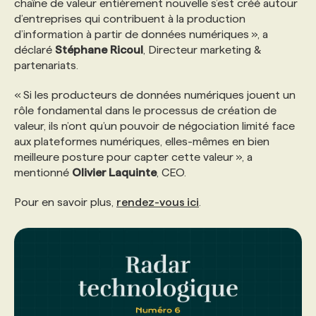
chaîne de valeur entièrement nouvelle s’est créé autour
d’entreprises qui contribuent à la production
PROGRAMMES DE SUBVENTIONS
d’information à partir de données numériques », a
déclaré
Stéphane
Ricoul
, Directeur marketing &
partenariats.
FAQ
« Si les producteurs de données numériques jouent un
rôle fondamental dans le processus de création de
ANNONCEZ AVEC NOUS
valeur, ils n’ont qu’un pouvoir de négociation limité face
aux plateformes numériques, elles-mêmes en bien
meilleure posture pour capter cette valeur », a
mentionné
Olivier Laquinte
, CEO.
Pour en savoir plus,
rendez-vous ici
.