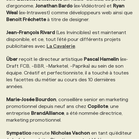
d’ergonome,
Jonathan Bardo
(ex-Vidéotron) et
Ryan
Weal
(ex-Intrawest) comme développeurs web ainsi que
PROGRAMMES DE SUBVENTIONS
Benoit Fréchette
à titre de designer.
Jean-François Rivard
(Les Invincibles) est maintenant
FAQ
disponible, et ce, tout l'été pour différents projets
publicitaires avec
La Cavalerie
.
ANNONCEZ AVEC NOUS
Über
reçoit le directeur artistique
Pascal Hamelin
(ex-
Draft FCB, -BBR, -Marketel, -Paprika) au sein de son
équipe. Créatif et perfectionniste, il a touché à toutes
les facettes du métier au cours des 10 dernières
années.
Marie-Josée Bourdon
, conseillère senior en marketing
promotionnel depuis neuf ans chez
Copilote
, une
entreprise
BrandAlliance
, a été nommée directrice,
marketing promotionnel.
Sympatico
recrute
Nicholas Vachon
en tant qu’éditeur