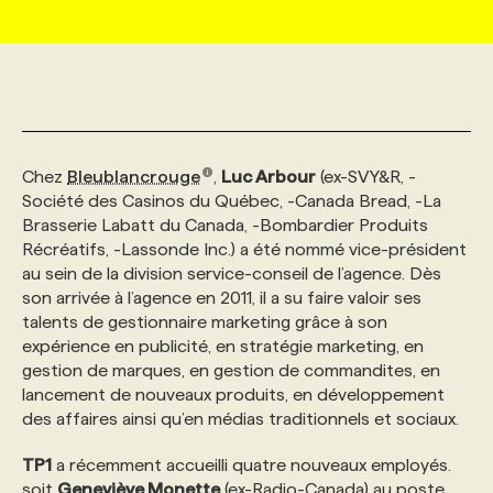
MARKETING ET COMMUNICATION
NOUVEAUX MANDATS
AFFICHEZ UN POSTE / TARIFS
CANDIDAT
BULLETIN RECRUTEMENT
NOS CONFÉRENCES
FORMATIONS
WEB & MÉDIAS SOCIAUX
VOIR LES OFFRES
AFFAIRES DE L'INDUSTRIE
CONSULTER LA CVTHÈQUE
INFOLETTRE PUBLICITÉ
FAQ
NOS FORMATIONS EN LIGNE
CHASSE DE TÊTE
Chez
Bleublancrouge
,
Luc Arbour
(ex-SVY&R, -
MARKETING DURABLE
PROFIL CANDIDAT
INITIATIVES NUMÉRIQUES
PROFIL ENTREPRISE
ANNONCEZ AVEC NOUS
ANNONCEZ AVEC NOUS
NOS PARCOURS DE FORMATIONS
SERVICE DE CHASSE DE TÊTE
Société des Casinos du Québec, -Canada Bread, -La
Brasserie Labatt du Canada, -Bombardier Produits
Récréatifs, -Lassonde Inc.) a été nommé vice-président
GEO/SEO
PRIX ET DISTINCTIONS
FAQ
FORMATIONS PERSONNALISÉES
NOS TARIFS
au sein de la division service-conseil de l’agence. Dès
son arrivée à l’agence en 2011, il a su faire valoir ses
talents de gestionnaire marketing grâce à son
ÉVÉNEMENTIEL
TENDANCES
ANNONCEZ AVEC NOUS
NOS FORMATEUR‧RICES
NOS EXPERTISES
expérience en publicité, en stratégie marketing, en
gestion de marques, en gestion de commandites, en
lancement de nouveaux produits, en développement
NOS AUTEUR‧RICES
POURQUOI CHOISIR NOS FORMATIONS
FAQ
des affaires ainsi qu’en médias traditionnels et sociaux.
TP1
a récemment accueilli quatre nouveaux employés.
NOS TARIFS
ANNONCEZ AVEC NOUS
soit
Geneviève Monette
(ex-Radio-Canada) au poste