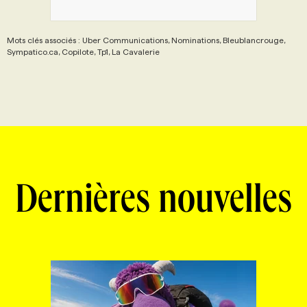
Mots clés associés : Uber Communications, Nominations, Bleublancrouge,
Sympatico.ca, Copilote, Tp1, La Cavalerie
Dernières nouvelles