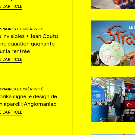
E L'ARTICLE
PAGNES ET CRÉATIVITÉ
s Invisibles + Jean Coutu
une équation gagnante
ur la rentrée
E L'ARTICLE
PAGNES ET CRÉATIVITÉ
prika signe le design de
hiaparelli: Anglomaniac
E L'ARTICLE