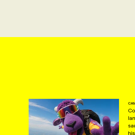
CAM
Co
la
sa
hi