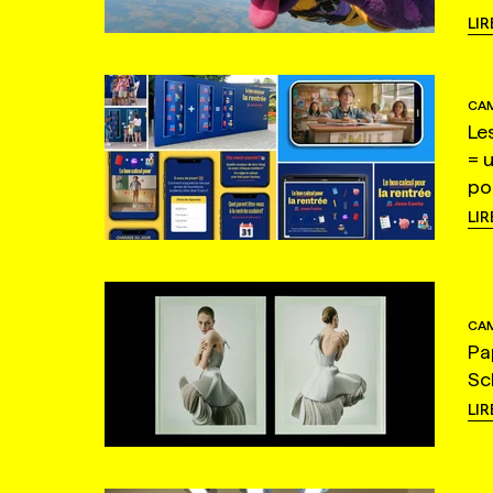
LIR
CAM
Le
= 
po
LIR
CAM
Pa
Sc
LIR