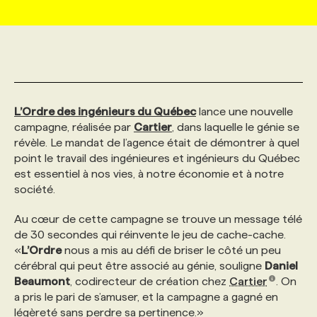
MARKETING ET COMMUNICATION
NOUVEAUX MANDATS
AFFICHEZ UN POSTE / TARIFS
CANDIDAT
BULLETIN RECRUTEMENT
NOS CONFÉRENCES
FORMATIONS
WEB & MÉDIAS SOCIAUX
VOIR LES OFFRES
AFFAIRES DE L'INDUSTRIE
CONSULTER LA CVTHÈQUE
INFOLETTRE PUBLICITÉ
FAQ
NOS FORMATIONS EN LIGNE
CHASSE DE TÊTE
L’Ordre des ingénieurs du Québec
lance une nouvelle
MARKETING DURABLE
PROFIL CANDIDAT
campagne, réalisée par
INITIATIVES NUMÉRIQUES
PROFIL ENTREPRISE
Cartier
, dans laquelle le génie se
ANNONCEZ AVEC NOUS
ANNONCEZ AVEC NOUS
NOS PARCOURS DE FORMATIONS
SERVICE DE CHASSE DE TÊTE
révèle. Le mandat de l’agence était de démontrer à quel
point le travail des ingénieures et ingénieurs du Québec
GEO/SEO
PRIX ET DISTINCTIONS
FAQ
FORMATIONS PERSONNALISÉES
NOS TARIFS
est essentiel à nos vies, à notre économie et à notre
société.
ÉVÉNEMENTIEL
TENDANCES
ANNONCEZ AVEC NOUS
NOS FORMATEUR‧RICES
NOS EXPERTISES
Au cœur de cette campagne se trouve un message télé
de 30 secondes qui réinvente le jeu de cache-cache.
«
L’Ordre
nous a mis au défi de briser le côté un peu
NOS AUTEUR‧RICES
POURQUOI CHOISIR NOS FORMATIONS
FAQ
cérébral qui peut être associé au génie, souligne
Daniel
Beaumont
, codirecteur de création chez
Cartier
. On
a pris le pari de s’amuser, et la campagne a gagné en
NOS TARIFS
ANNONCEZ AVEC NOUS
légèreté sans perdre sa pertinence.»