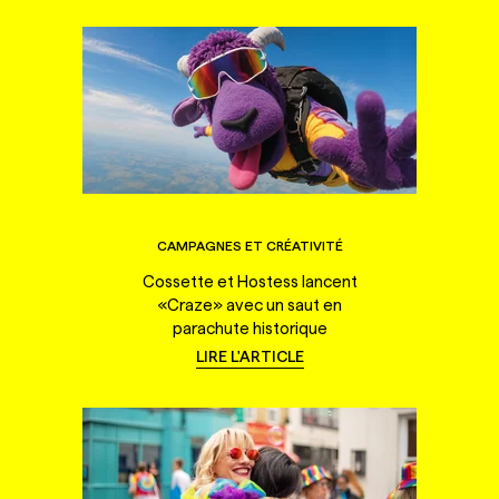
CAMPAGNES ET CRÉATIVITÉ
Cossette et Hostess lancent
«Craze» avec un saut en
parachute historique
LIRE L'ARTICLE