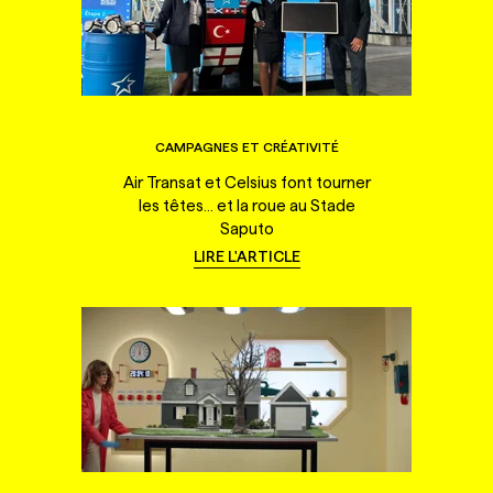
CAMPAGNES ET CRÉATIVITÉ
Air Transat et Celsius font tourner
les têtes... et la roue au Stade
Saputo
LIRE L'ARTICLE