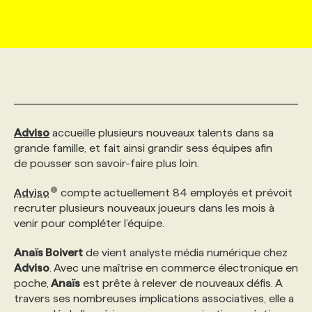
MARKETING ET COMMUNICATION
NOUVEAUX MANDATS
AFFICHEZ UN POSTE / TARIFS
CANDIDAT
BULLETIN RECRUTEMENT
NOS CONFÉRENCES
FORMATIONS
WEB & MÉDIAS SOCIAUX
VOIR LES OFFRES
AFFAIRES DE L'INDUSTRIE
CONSULTER LA CVTHÈQUE
INFOLETTRE PUBLICITÉ
FAQ
NOS FORMATIONS EN LIGNE
CHASSE DE TÊTE
MARKETING DURABLE
PROFIL CANDIDAT
INITIATIVES NUMÉRIQUES
PROFIL ENTREPRISE
ANNONCEZ AVEC NOUS
ANNONCEZ AVEC NOUS
NOS PARCOURS DE FORMATIONS
SERVICE DE CHASSE DE TÊTE
Adviso
accueille plusieurs nouveaux talents dans sa
grande famille, et fait ainsi grandir sess équipes afin
de pousser son savoir-faire plus loin.
GEO/SEO
PRIX ET DISTINCTIONS
FAQ
FORMATIONS PERSONNALISÉES
NOS TARIFS
Adviso
compte actuellement 84 employés et prévoit
recruter plusieurs nouveaux joueurs dans les mois à
ÉVÉNEMENTIEL
TENDANCES
ANNONCEZ AVEC NOUS
NOS FORMATEUR‧RICES
NOS EXPERTISES
venir pour compléter l’équipe.
Anaïs Boivert
de vient analyste média numérique chez
NOS AUTEUR‧RICES
POURQUOI CHOISIR NOS FORMATIONS
FAQ
Adviso
. Avec une maîtrise en commerce électronique en
poche,
Anaïs
est prête à relever de nouveaux défis. A
travers ses nombreuses implications associatives, elle a
NOS TARIFS
ANNONCEZ AVEC NOUS