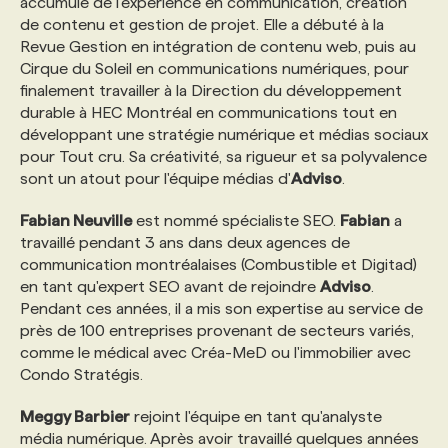
accumulé de l'expérience en communication, création
de contenu et gestion de projet. Elle a débuté à la
Revue Gestion en intégration de contenu web, puis au
PROGRAMMES DE SUBVENTIONS
Cirque du Soleil en communications numériques, pour
finalement travailler à la Direction du développement
FAQ
durable à HEC Montréal en communications tout en
développant une stratégie numérique et médias sociaux
pour Tout cru. Sa créativité, sa rigueur et sa polyvalence
ANNONCEZ AVEC NOUS
sont un atout pour l'équipe médias d'
Adviso
.
Fabian Neuville
est nommé spécialiste SEO.
Fabian
a
travaillé pendant 3 ans dans deux agences de
communication montréalaises (Combustible et Digitad)
en tant qu'expert SEO avant de rejoindre
Adviso
.
Pendant ces années, il a mis son expertise au service de
près de 100 entreprises provenant de secteurs variés,
comme le médical avec Créa-MeD ou l'immobilier avec
Condo Stratégis.
Meggy Barbier
rejoint l'équipe en tant qu'analyste
média numérique. Après avoir travaillé quelques années