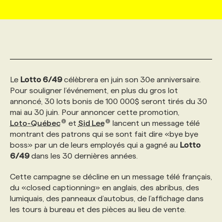
MARKETING ET COMMUNICATION
NOUVEAUX MANDATS
AFFICHEZ UN POSTE / TARIFS
CANDIDAT
BULLETIN RECRUTEMENT
NOS CONFÉRENCES
FORMATIONS
WEB & MÉDIAS SOCIAUX
VOIR LES OFFRES
AFFAIRES DE L'INDUSTRIE
CONSULTER LA CVTHÈQUE
INFOLETTRE PUBLICITÉ
FAQ
NOS FORMATIONS EN LIGNE
CHASSE DE TÊTE
Le
Lotto 6/49
célèbrera en juin son 30e anniversaire.
MARKETING DURABLE
PROFIL CANDIDAT
INITIATIVES NUMÉRIQUES
PROFIL ENTREPRISE
ANNONCEZ AVEC NOUS
ANNONCEZ AVEC NOUS
NOS PARCOURS DE FORMATIONS
SERVICE DE CHASSE DE TÊTE
Pour souligner l’événement, en plus du gros lot
annoncé, 30 lots bonis de 100 000$ seront tirés du 30
mai au 30 juin. Pour annoncer cette promotion,
GEO/SEO
PRIX ET DISTINCTIONS
FAQ
FORMATIONS PERSONNALISÉES
NOS TARIFS
Loto-Québec
et
Sid Lee
lancent un message télé
montrant des patrons qui se sont fait dire «bye bye
boss» par un de leurs employés qui a gagné au
Lotto
ÉVÉNEMENTIEL
TENDANCES
ANNONCEZ AVEC NOUS
NOS FORMATEUR‧RICES
NOS EXPERTISES
6/49
dans les 30 dernières années.
Cette campagne se décline en un message télé français,
NOS AUTEUR‧RICES
POURQUOI CHOISIR NOS FORMATIONS
FAQ
du «closed captionning» en anglais, des abribus, des
lumiquais, des panneaux d’autobus, de l’affichage dans
les tours à bureau et des pièces au lieu de vente.
NOS TARIFS
ANNONCEZ AVEC NOUS