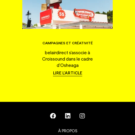
CAMPAGNES ET CRÉATIVITÉ
belairdirect s'associe à
Croissound dans le cadre
d'Osheaga
LIRE L'ARTICLE
À PROPOS