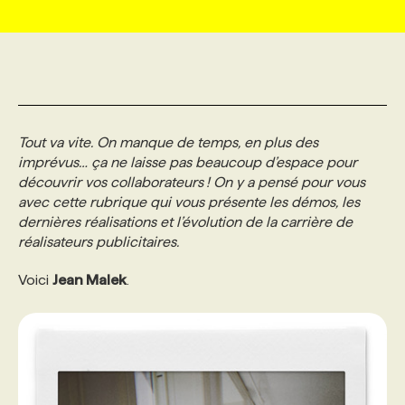
MARKETING ET COMMUNICATION
NOUVEAUX MANDATS
AFFICHEZ UN POSTE / TARIFS
CANDIDAT
BULLETIN RECRUTEMENT
NOS CONFÉRENCES
FORMATIONS
WEB & MÉDIAS SOCIAUX
VOIR LES OFFRES
AFFAIRES DE L'INDUSTRIE
CONSULTER LA CVTHÈQUE
INFOLETTRE PUBLICITÉ
FAQ
NOS FORMATIONS EN LIGNE
CHASSE DE TÊTE
Tout va vite. On manque de temps, en plus des
MARKETING DURABLE
PROFIL CANDIDAT
imprévus… ça ne laisse pas beaucoup d’espace pour
INITIATIVES NUMÉRIQUES
PROFIL ENTREPRISE
ANNONCEZ AVEC NOUS
ANNONCEZ AVEC NOUS
NOS PARCOURS DE FORMATIONS
SERVICE DE CHASSE DE TÊTE
découvrir vos collaborateurs ! On y a pensé pour vous
avec cette rubrique qui vous présente les démos, les
GEO/SEO
PRIX ET DISTINCTIONS
FAQ
FORMATIONS PERSONNALISÉES
NOS TARIFS
dernières réalisations et l’évolution de la carrière de
réalisateurs publicitaires.
ÉVÉNEMENTIEL
TENDANCES
ANNONCEZ AVEC NOUS
NOS FORMATEUR‧RICES
NOS EXPERTISES
Voici
Jean Malek
.
NOS AUTEUR‧RICES
POURQUOI CHOISIR NOS FORMATIONS
FAQ
NOS TARIFS
ANNONCEZ AVEC NOUS