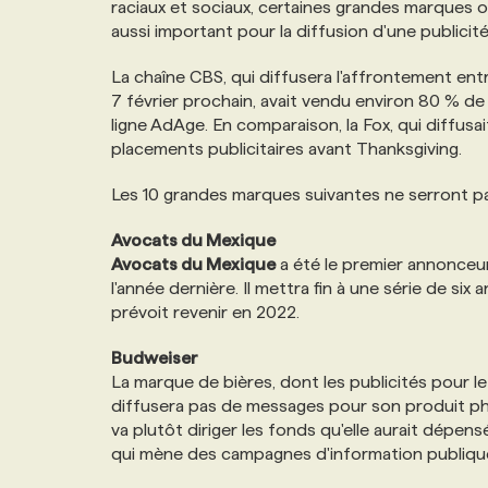
raciaux et sociaux, certaines grandes marques o
NOS TARIFS
ANNONCEZ AVEC NOUS
aussi important pour la diffusion d'une publicité
La chaîne CBS, qui diffusera l'affrontement en
PROGRAMMES DE SUBVENTIONS
7 février prochain, avait vendu environ 80 % de
ligne AdAge. En comparaison, la Fox, qui diffusa
placements publicitaires avant Thanksgiving.
FAQ
Les 10 grandes marques suivantes ne serront pas
ANNONCEZ AVEC NOUS
Avocats du Mexique
Avocats du Mexique
a été le premier annonceur
l'année dernière. Il mettra fin à une série de six 
prévoit revenir en 2022.
Budweiser
La marque de bières, dont les publicités pour l
diffusera pas de messages pour son produit ph
va plutôt diriger les fonds qu'elle aurait dépen
qui mène des campagnes d'information publique i