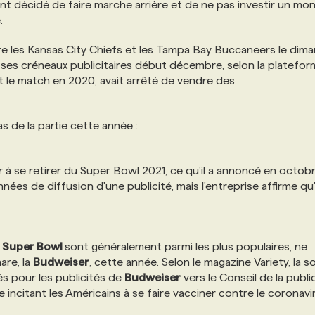
nt décidé de faire marche arrière et de ne pas investir un mo
.
tre les Kansas City Chiefs et les Tampa Bay Buccaneers le dim
 ses créneaux publicitaires début décembre, selon la platefo
it le match en 2020, avait arrêté de vendre des
 de la partie cette année :
 à se retirer du Super Bowl 2021, ce qu'il a annoncé en octob
années de diffusion d'une publicité, mais l'entreprise affirme qu'
e
Super Bowl
sont généralement parmi les plus populaires, ne
are, la
Budweiser
, cette année. Selon le magazine Variety, la s
sés pour les publicités de
Budweiser
vers le Conseil de la public
ncitant les Américains à se faire vacciner contre le coronavi