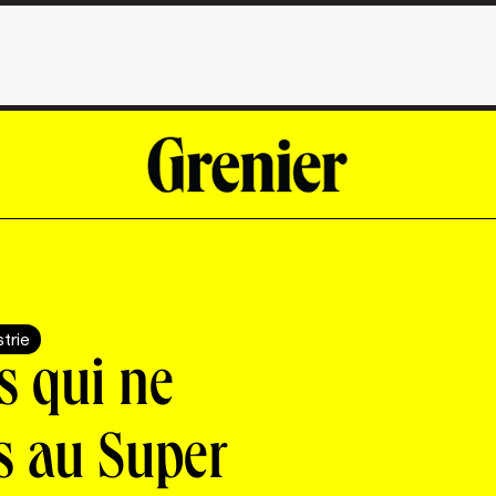
strie
s qui ne
s au Super