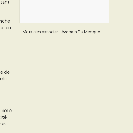
ntant
anche
rme en
Mots clés associés : Avocats Du Mexique
re de
elle
ociété
ité,
rus.