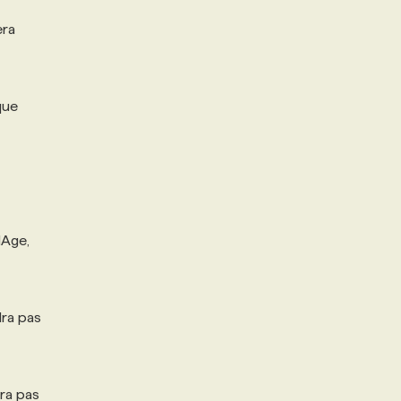
era
que
dAge,
dra pas
ra pas