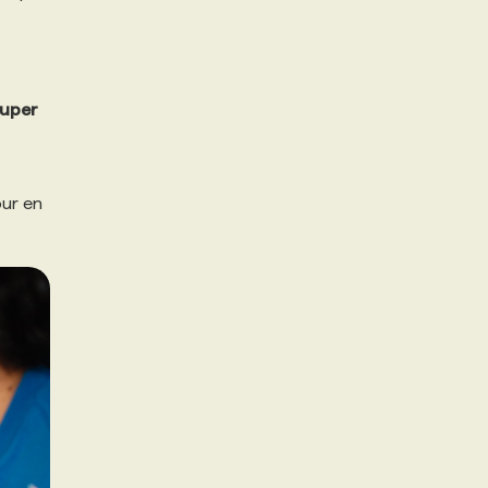
uper
our en