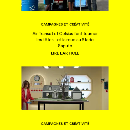
CAMPAGNES ET CRÉATIVITÉ
Air Transat et Celsius font tourner
les têtes... et la roue au Stade
Saputo
LIRE L'ARTICLE
CAMPAGNES ET CRÉATIVITÉ