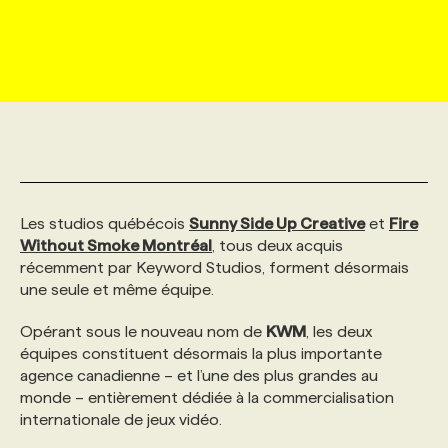
MARKETING ET COMMUNICATION
NOUVEAUX MANDATS
AFFICHEZ UN POSTE / TARIFS
CANDIDAT
BULLETIN RECRUTEMENT
NOS CONFÉRENCES
FORMATIONS
WEB & MÉDIAS SOCIAUX
VOIR LES OFFRES
AFFAIRES DE L'INDUSTRIE
CONSULTER LA CVTHÈQUE
INFOLETTRE PUBLICITÉ
FAQ
NOS FORMATIONS EN LIGNE
CHASSE DE TÊTE
MARKETING DURABLE
PROFIL CANDIDAT
INITIATIVES NUMÉRIQUES
PROFIL ENTREPRISE
ANNONCEZ AVEC NOUS
ANNONCEZ AVEC NOUS
NOS PARCOURS DE FORMATIONS
SERVICE DE CHASSE DE TÊTE
Les studios québécois
Sunny Side Up Creative
et
Fire
GEO/SEO
PRIX ET DISTINCTIONS
FAQ
FORMATIONS PERSONNALISÉES
NOS TARIFS
Without Smoke Montréal
, tous deux acquis
récemment par Keyword Studios, forment désormais
une seule et même équipe.
ÉVÉNEMENTIEL
TENDANCES
ANNONCEZ AVEC NOUS
NOS FORMATEUR‧RICES
NOS EXPERTISES
Opérant sous le nouveau nom de
KWM
, les deux
équipes constituent désormais la plus importante
NOS AUTEUR‧RICES
POURQUOI CHOISIR NOS FORMATIONS
FAQ
agence canadienne – et l’une des plus grandes au
monde – entièrement dédiée à la commercialisation
internationale de jeux vidéo.
NOS TARIFS
ANNONCEZ AVEC NOUS