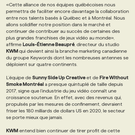
«Cette alliance de nos équipes québécoises nous
permettra de faciliter encore davantage la collaboration
PROGRAMMES DE SUBVENTIONS
entre nos talents basés à Québec et à Montréal. Nous
allons solidifier notre position dans le marché et
continuer de contribuer au succès de certaines des
FAQ
plus grandes franchises de jeux vidéo au monde»,
affirme
Louis-Étienne Beaupré
, directeur du studio
KWM
qui devient ainsi la branche marketing canadienne
ANNONCEZ AVEC NOUS
du groupe Keywords dont les nombreuses antennes se
déploient sur quatre continents.
L’équipe de
Sunny Side Up Creative
et de
Fire Without
Smoke Montréal
a presque quintuplé de taille depuis
2017, signe que l’industrie du jeu vidéo connaît une
croissance soutenue. En effet, avec des revenus qui,
propulsés par les mesures de confinement, devraient
friser les 180 milliards de dollars US en 2020, le secteur
se porte mieux que jamais.
KWM
entend bien continuer de tirer profit de cette