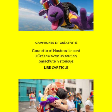
CAMPAGNES ET CRÉATIVITÉ
Cossette et Hostess lancent
«Craze» avec un saut en
parachute historique
LIRE L'ARTICLE