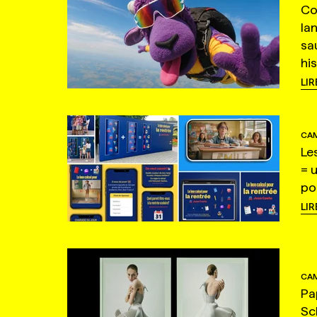
Co
la
sa
hi
LIR
CAM
Le
= 
po
LIR
CAM
Pa
Sc