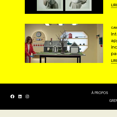
LIR
CAM
In
ap
in
pas
LIR
À PROPOS
GREN