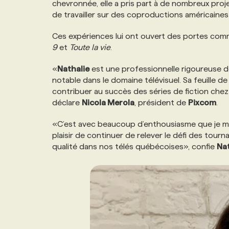
chevronnée, elle a pris part à de nombreux proj
NOS TARIFS
ANNONCEZ AVEC NOUS
de travailler sur des coproductions américain
Ces expériences lui ont ouvert des portes comm
PROGRAMMES DE SUBVENTIONS
9
et
Toute la vie
.
«
Nathalie
est une professionnelle rigoureuse do
FAQ
notable dans le domaine télévisuel. Sa feuille d
contribuer au succès des séries de fiction che
déclare
Nicola Merola
, président de
Pixcom
.
ANNONCEZ AVEC NOUS
«C’est avec beaucoup d’enthousiasme que je me
plaisir de continuer de relever le défi des to
qualité dans nos télés québécoises», confie
Nat