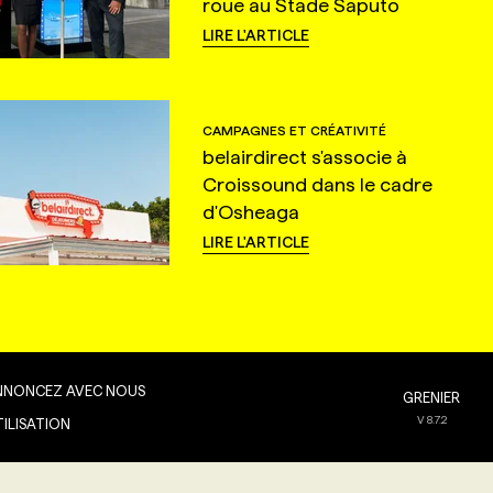
roue au Stade Saputo
LIRE L'ARTICLE
CAMPAGNES ET CRÉATIVITÉ
belairdirect s'associe à
Croissound dans le cadre
d'Osheaga
LIRE L'ARTICLE
NNONCEZ AVEC NOUS
GRENIER
V
8.7.2
TILISATION