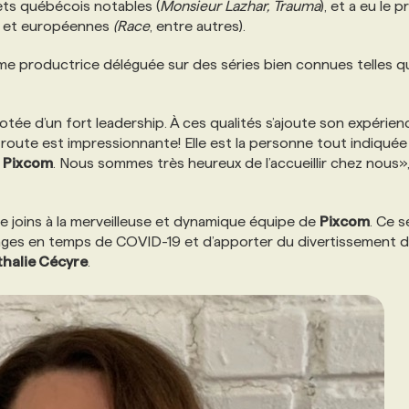
ets québécois notables (
Monsieur Lazhar, Trauma
), et a eu le p
es et européennes
(Race
, entre autres).
e productrice déléguée sur des séries bien connues telles q
tée d’un fort leadership. À ces qualités s’ajoute son expérien
e route est impressionnante! Elle est la personne tout indiqué
z
Pixcom
. Nous sommes très heureux de l’accueillir chez nous»
 joins à la merveilleuse et dynamique équipe de
Pixcom
. Ce s
urnages en temps de COVID-19 et d’apporter du divertissement 
halie Cécyre
.