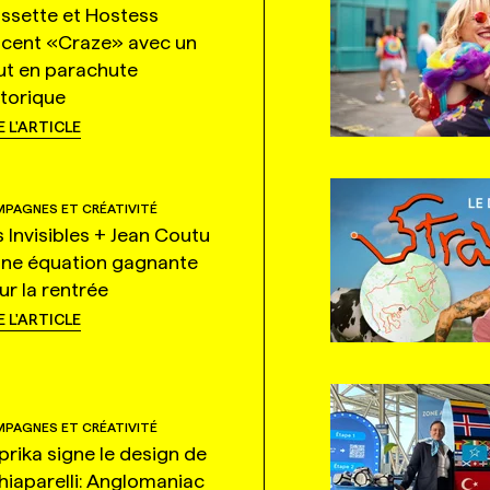
ssette et Hostess
ncent «Craze» avec un
ut en parachute
storique
E L'ARTICLE
PAGNES ET CRÉATIVITÉ
s Invisibles + Jean Coutu
une équation gagnante
ur la rentrée
E L'ARTICLE
PAGNES ET CRÉATIVITÉ
prika signe le design de
hiaparelli: Anglomaniac