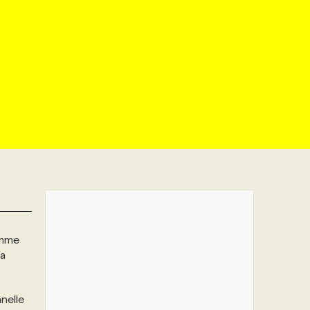
omme
a
nelle