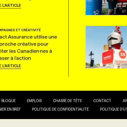
E L'ARTICLE
PAGNES ET CRÉATIVITÉ
tact Assurance utilise une
proche créative pour
citer les Canadien·nes à
ser à l'action
E L'ARTICLE
BLOGUE
EMPLOIS
CHASSE DE TÊTE
CONTACT
A
IER EN BREF
POLITIQUE DE CONFIDENTIALITÉ
POLITIQUE D’U