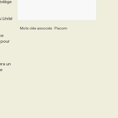
rivilège
u’
Unité
Mots clés associés : Pixcom
ce
e pour
,
era un
de