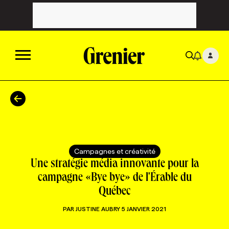
ACTUALITÉS
CATÉGORIES
MAGAZINE
Campagnes et créativité
TOUTES LES CATÉGORIES
CHRONIQUES
FORFAITS ABONNEMENT
INFOLETTRES
Une stratégie média innovante pour la
campagne «Bye bye» de l'Érable du
Québec
TOUTES LES CHRONIQUES
CAMPAGNES ET CRÉATIVITÉ
VOIR TOUTES LES PARUTIONS
INFOLETTRE EN BREF
EMPLOIS
PAR
JUSTINE AUBRY
5 JANVIER 2021
NOUVEAU!
RESSOURCES HUMAINES
NOMINATIONS
ANNONCEZ AVEC NOUS
BULLETIN FORMATION
EMPLOYEUR
CONFÉRENCES