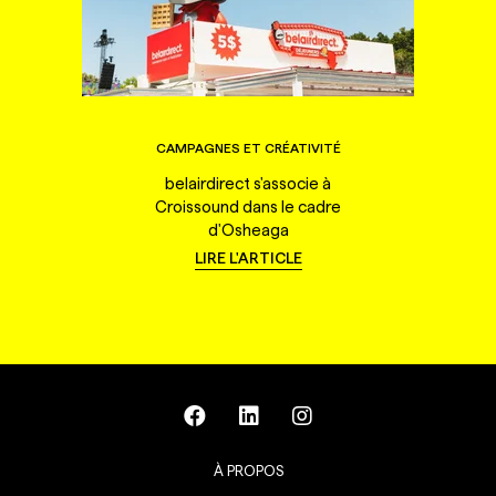
CAMPAGNES ET CRÉATIVITÉ
belairdirect s'associe à
Croissound dans le cadre
d'Osheaga
LIRE L'ARTICLE
À PROPOS