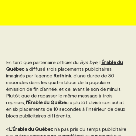
MARKETING ET COMMUNICATION
NOUVEAUX MANDATS
AFFICHEZ UN POSTE / TARIFS
CANDIDAT
BULLETIN RECRUTEMENT
NOS CONFÉRENCES
FORMATIONS
WEB & MÉDIAS SOCIAUX
VOIR LES OFFRES
AFFAIRES DE L'INDUSTRIE
CONSULTER LA CVTHÈQUE
INFOLETTRE PUBLICITÉ
FAQ
NOS FORMATIONS EN LIGNE
CHASSE DE TÊTE
MARKETING DURABLE
PROFIL CANDIDAT
INITIATIVES NUMÉRIQUES
PROFIL ENTREPRISE
ANNONCEZ AVEC NOUS
ANNONCEZ AVEC NOUS
NOS PARCOURS DE FORMATIONS
SERVICE DE CHASSE DE TÊTE
En tant que partenaire officiel du
Bye bye
, l'
Érable du
Québec
a diffusé trois placements publicitaires,
GEO/SEO
PRIX ET DISTINCTIONS
FAQ
FORMATIONS PERSONNALISÉES
NOS TARIFS
imaginés par l'agence
Rethink
, d'une durée de 30
secondes dans les quatre blocs de la populaire
émission de fin d'année, et ce, avant le son de minuit.
ÉVÉNEMENTIEL
TENDANCES
ANNONCEZ AVEC NOUS
NOS FORMATEUR‧RICES
NOS EXPERTISES
Plutôt que de repasser le même message à trois
reprises,
l'Érable du Québe
c a plutôt divisé son achat
en six placements de 10 secondes à l’intérieur de deux
NOS AUTEUR‧RICES
POURQUOI CHOISIR NOS FORMATIONS
FAQ
blocs publicitaires différents.
«
L'Érable du Québec
n'a pas pris du temps publicitaire
NOS TARIFS
ANNONCEZ AVEC NOUS
aux autres annonceurs, n'empiétant aucunement sur