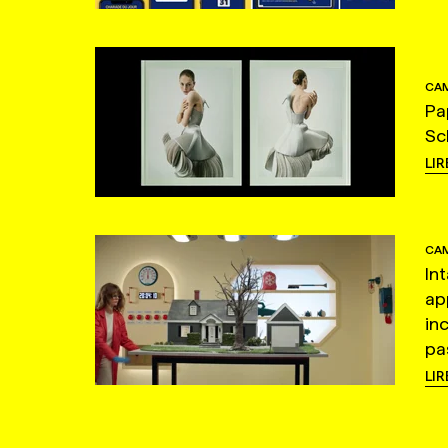
CAM
Pa
Sc
LIR
CAM
In
ap
in
pas
LIR