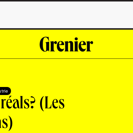
strie
réals? (Les
s)