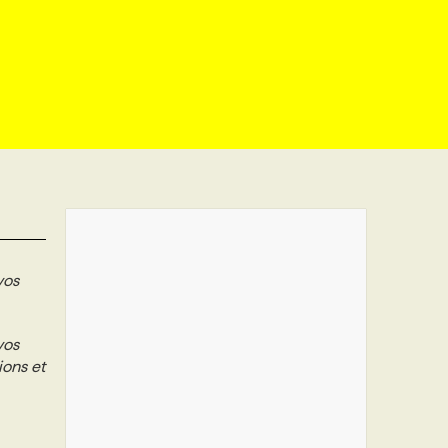
vos
vos
ions et