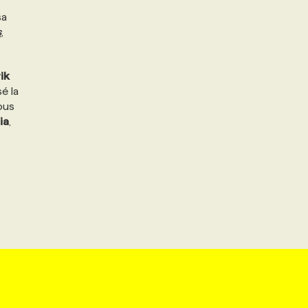
sa
s
,
ik
é la
ous
ia
,