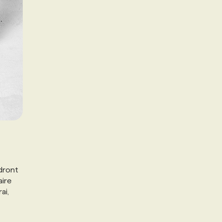
ndront
aire
ai,