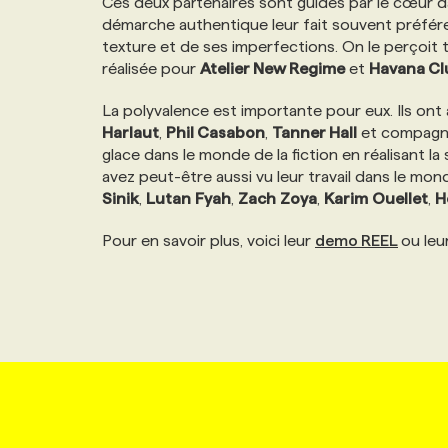
Ces deux partenaires sont guidés par le cœur da
démarche authentique leur fait souvent préférer
texture et de ses imperfections. On le perçoit
réalisée pour
Atelier New Regime
et
Havana Cl
La polyvalence est importante pour eux. Ils ont
Harlaut
,
Phil Casabon
,
Tanner Hall
et compagnie
glace dans le monde de la fiction en réalisant la
avez peut-être aussi vu leur travail dans le monde
Sinik
,
Lutan
Fyah
,
Zach
Zoya
,
Karim
Ouellet
,
H
Pour en savoir plus, voici leur
demo REEL
ou leu