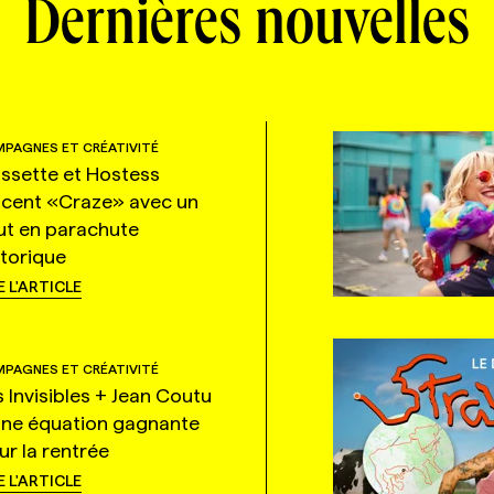
Dernières nouvelles
PAGNES ET CRÉATIVITÉ
ssette et Hostess
ncent «Craze» avec un
ut en parachute
storique
E L'ARTICLE
PAGNES ET CRÉATIVITÉ
s Invisibles + Jean Coutu
une équation gagnante
ur la rentrée
E L'ARTICLE