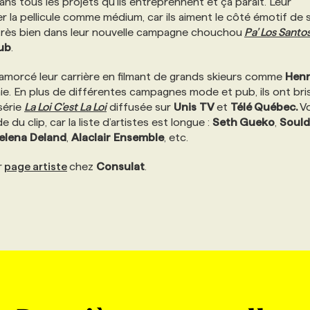
ns tous les projets qu’ils entreprennent et ça paraît. Leur
 la pellicule comme médium, car ils aiment le côté émotif de 
 très bien dans leur nouvelle campagne chouchou
Pa’ Los Santo
ub
.
 amorcé leur carrière en filmant de grands skieurs comme
Henr
. En plus de différentes campagnes mode et pub, ils ont bris
 série
La Loi C’est La Loi
diffusée sur
Unis
TV
et
Télé Québec.
V
 du clip, car la liste d’artistes est longue :
Seth Gueko
,
Sould
elena
Deland
,
Alaclair
Ensemble
, etc.
r
page artiste
chez
Consulat
.