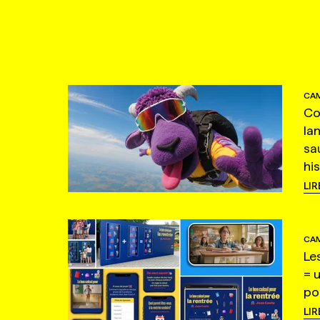
CAM
Co
la
sa
hi
LIR
CAM
Le
= 
po
LIR