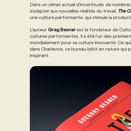
Dans un climat actuel d'incertitude, de nombreu
NOS TARIFS
ANNONCEZ AVEC NOUS
s'adapter aux nouvelles réalités du travail.
The C
une culture performante, qui stimule la producti
PROGRAMMES DE SUBVENTIONS
L'auteur
Greg Besner
est le fondateur de Cultu
cultures performantes. Il a été l'un des premi
mondialement pour sa culture innovante. Ce qui
FAQ
dans Charlevoix, ce bureau bâtit en nature qui 
inspirant.
ANNONCEZ AVEC NOUS