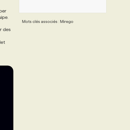
per
uipe.
Mots clés associés : Mirego
er des
let