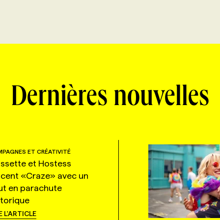
Dernières nouvelles
PAGNES ET CRÉATIVITÉ
ssette et Hostess
ncent «Craze» avec un
ut en parachute
storique
E L'ARTICLE