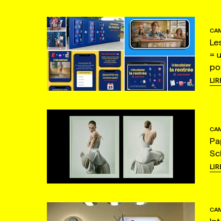
CAM
Le
= 
po
LIR
CAM
Pa
Sc
LIR
CAM