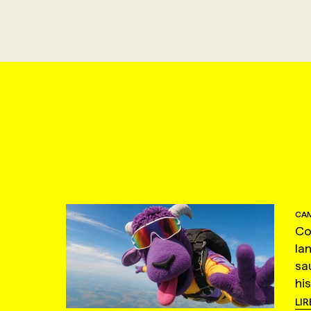
CAM
Co
la
sa
hi
LIR