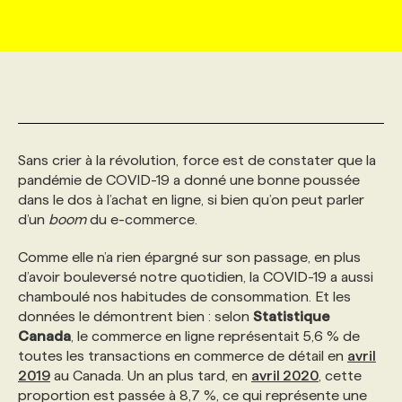
MARKETING ET COMMUNICATION
NOUVEAUX MANDATS
AFFICHEZ UN POSTE / TARIFS
CANDIDAT
BULLETIN RECRUTEMENT
NOS CONFÉRENCES
FORMATIONS
WEB & MÉDIAS SOCIAUX
VOIR LES OFFRES
AFFAIRES DE L'INDUSTRIE
CONSULTER LA CVTHÈQUE
INFOLETTRE PUBLICITÉ
FAQ
NOS FORMATIONS EN LIGNE
CHASSE DE TÊTE
Sans crier à la révolution, force est de constater que la
MARKETING DURABLE
PROFIL CANDIDAT
INITIATIVES NUMÉRIQUES
PROFIL ENTREPRISE
ANNONCEZ AVEC NOUS
ANNONCEZ AVEC NOUS
NOS PARCOURS DE FORMATIONS
SERVICE DE CHASSE DE TÊTE
pandémie de COVID-19 a donné une bonne poussée
dans le dos à l’achat en ligne, si bien qu’on peut parler
GEO/SEO
PRIX ET DISTINCTIONS
FAQ
FORMATIONS PERSONNALISÉES
NOS TARIFS
d’un
boom
du e-commerce.
Comme elle n’a rien épargné sur son passage, en plus
ÉVÉNEMENTIEL
TENDANCES
ANNONCEZ AVEC NOUS
NOS FORMATEUR‧RICES
NOS EXPERTISES
d’avoir bouleversé notre quotidien, la COVID-19 a aussi
chamboulé nos habitudes de consommation. Et les
données le démontrent bien : selon
Statistique
NOS AUTEUR‧RICES
POURQUOI CHOISIR NOS FORMATIONS
FAQ
Canada
, le commerce en ligne représentait 5,6 % de
toutes les transactions en commerce de détail en
avril
2019
au Canada. Un an plus tard, en
avril 2020
, cette
NOS TARIFS
ANNONCEZ AVEC NOUS
proportion est passée à 8,7 %, ce qui représente une