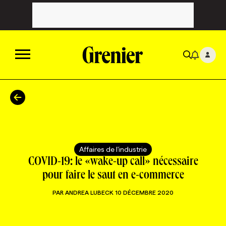
ACTUALITÉS
CATÉGORIES
MAGAZINE
Affaires de l'industrie
TOUTES LES CATÉGORIES
CHRONIQUES
FORFAITS ABONNEMENT
INFOLETTRES
COVID-19: le «wake-up call» nécessaire
pour faire le saut en e-commerce
TOUTES LES CHRONIQUES
CAMPAGNES ET CRÉATIVITÉ
VOIR TOUTES LES PARUTIONS
INFOLETTRE EN BREF
EMPLOIS
PAR
ANDREA LUBECK
10 DÉCEMBRE 2020
NOUVEAU!
RESSOURCES HUMAINES
NOMINATIONS
ANNONCEZ AVEC NOUS
BULLETIN FORMATION
EMPLOYEUR
CONFÉRENCES