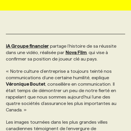
MARKETING ET COMMUNICATION
NOUVEAUX MANDATS
AFFICHEZ UN POSTE / TARIFS
CANDIDAT
BULLETIN RECRUTEMENT
NOS CONFÉRENCES
FORMATIONS
WEB & MÉDIAS SOCIAUX
VOIR LES OFFRES
AFFAIRES DE L'INDUSTRIE
CONSULTER LA CVTHÈQUE
INFOLETTRE PUBLICITÉ
FAQ
NOS FORMATIONS EN LIGNE
CHASSE DE TÊTE
iA Groupe financier
partage l’histoire de sa réussite
MARKETING DURABLE
PROFIL CANDIDAT
dans une vidéo, réalisée par
INITIATIVES NUMÉRIQUES
PROFIL ENTREPRISE
Nova Film
, qui vise à
ANNONCEZ AVEC NOUS
ANNONCEZ AVEC NOUS
NOS PARCOURS DE FORMATIONS
SERVICE DE CHASSE DE TÊTE
confirmer sa position de joueur clé au pays.
GEO/SEO
PRIX ET DISTINCTIONS
FAQ
« Notre culture d’entreprise a toujours teinté nos
FORMATIONS PERSONNALISÉES
NOS TARIFS
communications d’une certaine humilité, explique
Véronique Boutet
, conseillère en communication. Il
ÉVÉNEMENTIEL
TENDANCES
ANNONCEZ AVEC NOUS
NOS FORMATEUR‧RICES
NOS EXPERTISES
était temps de démontrer un peu de notre fierté en
rappelant que nous sommes aujourd’hui l’une des
quatre sociétés d’assurance les plus importantes au
NOS AUTEUR‧RICES
POURQUOI CHOISIR NOS FORMATIONS
FAQ
Canada. »
Les images tournées dans les plus grandes villes
NOS TARIFS
ANNONCEZ AVEC NOUS
canadiennes témoignent de l’envergure de