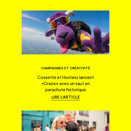
CAMPAGNES ET CRÉATIVITÉ
Cossette et Hostess lancent
«Craze» avec un saut en
parachute historique
LIRE L'ARTICLE