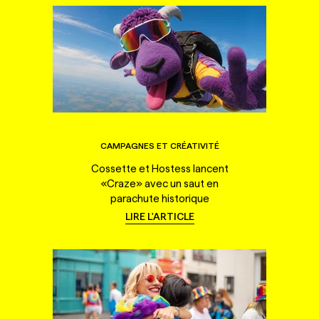
CAMPAGNES ET CRÉATIVITÉ
Cossette et Hostess lancent
«Craze» avec un saut en
parachute historique
LIRE L'ARTICLE