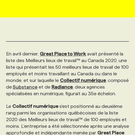
MARKETING ET COMMUNICATION
NOUVEAUX MANDATS
AFFICHEZ UN POSTE / TARIFS
CANDIDAT
BULLETIN RECRUTEMENT
NOS CONFÉRENCES
FORMATIONS
WEB & MÉDIAS SOCIAUX
VOIR LES OFFRES
AFFAIRES DE L'INDUSTRIE
CONSULTER LA CVTHÈQUE
INFOLETTRE PUBLICITÉ
FAQ
NOS FORMATIONS EN LIGNE
CHASSE DE TÊTE
En avril dernier,
MARKETING DURABLE
PROFIL CANDIDAT
Great Place to Work
avait présenté la
INITIATIVES NUMÉRIQUES
PROFIL ENTREPRISE
ANNONCEZ AVEC NOUS
ANNONCEZ AVEC NOUS
NOS PARCOURS DE FORMATIONS
SERVICE DE CHASSE DE TÊTE
liste des Meilleurs lieux de travail™ au Canada 2020, une
liste qui présentait les 50 meilleurs lieux de travail de 100
GEO/SEO
PRIX ET DISTINCTIONS
FAQ
FORMATIONS PERSONNALISÉES
NOS TARIFS
employés et moins travaillant au Canada ou dans le
monde, et sur laquelle le
Collectif numérique
, composé
de
Substance
et de
Radiance
, deux agences
ÉVÉNEMENTIEL
TENDANCES
ANNONCEZ AVEC NOUS
NOS FORMATEUR‧RICES
NOS EXPERTISES
spécialisées en numérique, figurait au 35e échelon.
Le
Collectif numérique
s'est positionné au deuxième
NOS AUTEUR‧RICES
POURQUOI CHOISIR NOS FORMATIONS
FAQ
rang parmi les organisations québécoises de la liste
2020 des Meilleurs lieux de travail™ de 100 employés et
moins. L'entreprise a été sélectionnée après une analyse
NOS TARIFS
ANNONCEZ AVEC NOUS
approfondie et indépendante menée par
Great Place