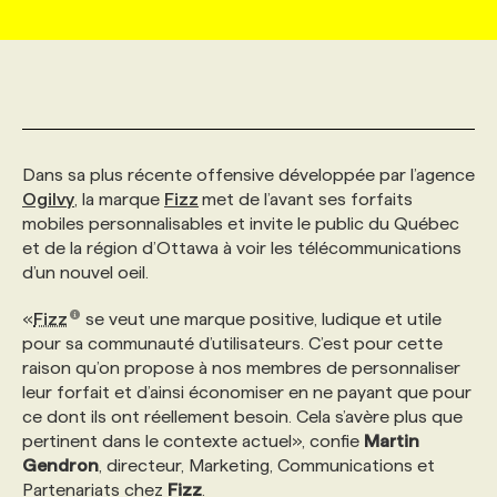
MARKETING ET COMMUNICATION
NOUVEAUX MANDATS
AFFICHEZ UN POSTE / TARIFS
CANDIDAT
BULLETIN RECRUTEMENT
NOS CONFÉRENCES
FORMATIONS
WEB & MÉDIAS SOCIAUX
VOIR LES OFFRES
AFFAIRES DE L'INDUSTRIE
CONSULTER LA CVTHÈQUE
INFOLETTRE PUBLICITÉ
FAQ
NOS FORMATIONS EN LIGNE
CHASSE DE TÊTE
Dans sa plus récente offensive développée par l’agence
MARKETING DURABLE
PROFIL CANDIDAT
Ogilvy
, la marque
INITIATIVES NUMÉRIQUES
PROFIL ENTREPRISE
Fizz
met de l’avant ses forfaits
ANNONCEZ AVEC NOUS
ANNONCEZ AVEC NOUS
NOS PARCOURS DE FORMATIONS
SERVICE DE CHASSE DE TÊTE
mobiles personnalisables et invite le public du Québec
et de la région d’Ottawa à voir les télécommunications
GEO/SEO
PRIX ET DISTINCTIONS
FAQ
FORMATIONS PERSONNALISÉES
NOS TARIFS
d’un nouvel oeil.
«
Fizz
se veut une marque positive, ludique et utile
ÉVÉNEMENTIEL
TENDANCES
ANNONCEZ AVEC NOUS
NOS FORMATEUR‧RICES
NOS EXPERTISES
pour sa communauté d’utilisateurs. C’est pour cette
raison qu’on propose à nos membres de personnaliser
leur forfait et d’ainsi économiser en ne payant que pour
NOS AUTEUR‧RICES
POURQUOI CHOISIR NOS FORMATIONS
FAQ
ce dont ils ont réellement besoin. Cela s’avère plus que
pertinent dans le contexte actuel», confie
Martin
Gendron
, directeur, Marketing, Communications et
NOS TARIFS
ANNONCEZ AVEC NOUS
Partenariats chez
Fizz
.