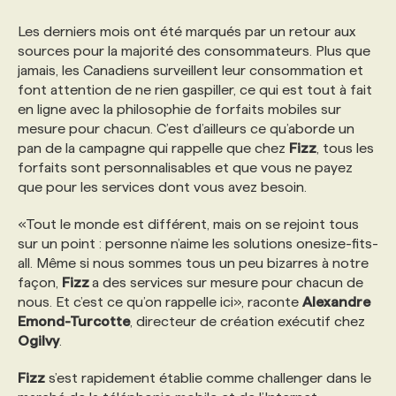
Les derniers mois ont été marqués par un retour aux
PROGRAMMES DE SUBVENTIONS
sources pour la majorité des consommateurs. Plus que
jamais, les Canadiens surveillent leur consommation et
font attention de ne rien gaspiller, ce qui est tout à fait
FAQ
en ligne avec la philosophie de forfaits mobiles sur
mesure pour chacun. C’est d’ailleurs ce qu’aborde un
pan de la campagne qui rappelle que chez
Fizz
, tous les
ANNONCEZ AVEC NOUS
forfaits sont personnalisables et que vous ne payez
que pour les services dont vous avez besoin.
«Tout le monde est différent, mais on se rejoint tous
sur un point : personne n’aime les solutions onesize-fits-
all. Même si nous sommes tous un peu bizarres à notre
façon,
Fizz
a des services sur mesure pour chacun de
nous. Et c’est ce qu’on rappelle ici», raconte
Alexandre
Emond-Turcotte
, directeur de création exécutif chez
Ogilvy
.
Fizz
s’est rapidement établie comme challenger dans le