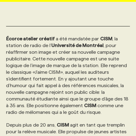
MARKETING ET COMMUNICATION
NOUVEAUX MANDATS
AFFICHEZ UN POSTE / TARIFS
CANDIDAT
BULLETIN RECRUTEMENT
NOS CONFÉRENCES
FORMATIONS
WEB & MÉDIAS SOCIAUX
VOIR LES OFFRES
AFFAIRES DE L'INDUSTRIE
CONSULTER LA CVTHÈQUE
INFOLETTRE PUBLICITÉ
FAQ
NOS FORMATIONS EN LIGNE
CHASSE DE TÊTE
Écorce atelier créatif
a été mandatée par
CISM
, la
station de radio de l’
Université de Montréal
, pour
réaffirmer son image et créer sa nouvelle campagne
MARKETING DURABLE
PROFIL CANDIDAT
INITIATIVES NUMÉRIQUES
PROFIL ENTREPRISE
ANNONCEZ AVEC NOUS
ANNONCEZ AVEC NOUS
NOS PARCOURS DE FORMATIONS
SERVICE DE CHASSE DE TÊTE
publicitaire. Cette nouvelle campagne est une suite
logique de l’image de marque de la station. Elle reprend
le classique «J’aime CISM», auquel les auditeurs
GEO/SEO
PRIX ET DISTINCTIONS
FAQ
FORMATIONS PERSONNALISÉES
NOS TARIFS
s’identifient fortement. En y ajoutant une touche
d’humour qui fait appel à des références musicales, la
nouvelle campagne rejoint son public cible: la
ÉVÉNEMENTIEL
TENDANCES
ANNONCEZ AVEC NOUS
NOS FORMATEUR‧RICES
NOS EXPERTISES
communauté étudiante ainsi que le groupe d’âge des 18
à 35 ans. Elle positionne également
CISM
comme une
NOS AUTEUR‧RICES
radio de mélomanes qui a le goût du risque.
POURQUOI CHOISIR NOS FORMATIONS
FAQ
Depuis plus de 20 ans,
CISM
agit en tant que tremplin
NOS TARIFS
ANNONCEZ AVEC NOUS
pour la relève musicale. Elle propulse de jeunes artistes