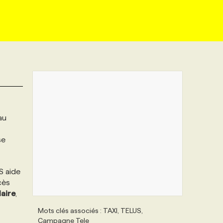
au
se
S aide
cès
laire
,
Mots clés associés : TAXI, TELUS,
Campagne Tele