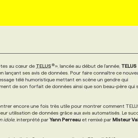
êtes au cœur de
TELUS
», lancée au début de l'année,
TELUS
n lançant ses avis de données. Pour faire connaître ce nouve
ssage télé humoristique mettant en scène un gendre qui
ement de son forfait de données ainsi que son beau-père qui 
montrer encore une fois très utile pour montrer comment TELU
r leur utilisation de données grâce aux avis automatisés. Le suc
n idole
, interprété par
Yann Perreau
et remixé par
Misteur Va