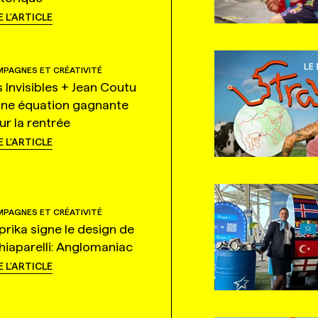
E L'ARTICLE
PAGNES ET CRÉATIVITÉ
s Invisibles + Jean Coutu
une équation gagnante
ur la rentrée
E L'ARTICLE
PAGNES ET CRÉATIVITÉ
prika signe le design de
hiaparelli: Anglomaniac
E L'ARTICLE