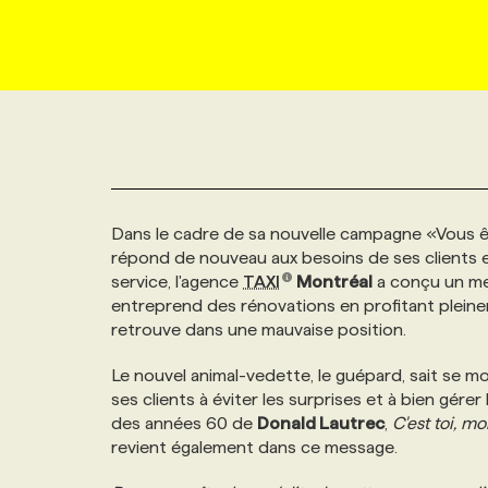
NOUVEAU!
RESSOURCES HUMAINES
NOMINATIONS
ANNONCEZ AVEC NOUS
BULLETIN FORMATION
EMPLOYEUR
CONFÉRENCES
MARKETING ET COMMUNICATION
NOUVEAUX MANDATS
AFFICHEZ UN POSTE / TARIFS
CANDIDAT
BULLETIN RECRUTEMENT
NOS CONFÉRENCES
FORMATIONS
WEB & MÉDIAS SOCIAUX
VOIR LES OFFRES
AFFAIRES DE L'INDUSTRIE
CONSULTER LA CVTHÈQUE
INFOLETTRE PUBLICITÉ
FAQ
NOS FORMATIONS EN LIGNE
CHASSE DE TÊTE
Dans le cadre de sa nouvelle campagne «Vous 
MARKETING DURABLE
PROFIL CANDIDAT
INITIATIVES NUMÉRIQUES
PROFIL ENTREPRISE
ANNONCEZ AVEC NOUS
ANNONCEZ AVEC NOUS
NOS PARCOURS DE FORMATIONS
SERVICE DE CHASSE DE TÊTE
répond de nouveau aux besoins de ses clients e
service, l'agence
TAXI
Montréal
a conçu un me
entreprend des rénovations en profitant plein
GEO/SEO
PRIX ET DISTINCTIONS
FAQ
FORMATIONS PERSONNALISÉES
NOS TARIFS
retrouve dans une mauvaise position.
ÉVÉNEMENTIEL
Le nouvel animal-vedette, le guépard, sait se 
TENDANCES
ANNONCEZ AVEC NOUS
NOS FORMATEUR‧RICES
NOS EXPERTISES
ses clients à éviter les surprises et à bien gére
des années 60 de
Donald Lautrec
,
C'est toi, mo
NOS AUTEUR‧RICES
POURQUOI CHOISIR NOS FORMATIONS
FAQ
revient également dans ce message.