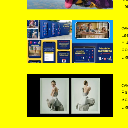
LIR
CAM
Le
= 
po
LIR
CAM
Pa
Sc
LIR