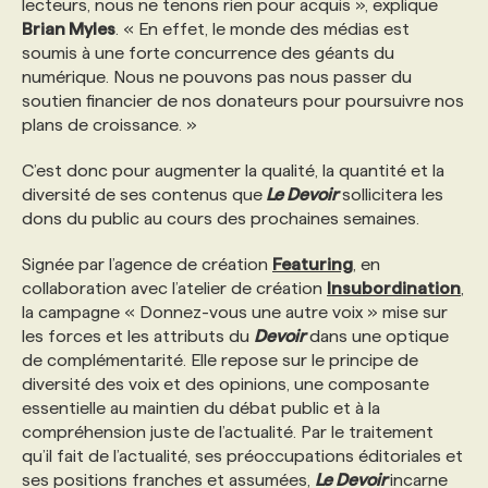
lecteurs, nous ne tenons rien pour acquis », explique
Brian Myles
. « En effet, le monde des médias est
PROGRAMMES DE SUBVENTIONS
soumis à une forte concurrence des géants du
numérique. Nous ne pouvons pas nous passer du
soutien financier de nos donateurs pour poursuivre nos
FAQ
plans de croissance. »
C’est donc pour augmenter la qualité, la quantité et la
ANNONCEZ AVEC NOUS
diversité de ses contenus que
Le Devoir
sollicitera les
dons du public au cours des prochaines semaines.
Signée par l’agence de création
Featuring
, en
collaboration avec l’atelier de création
Insubordination
,
la campagne « Donnez-vous une autre voix » mise sur
les forces et les attributs du
Devoir
dans une optique
de complémentarité. Elle repose sur le principe de
diversité des voix et des opinions, une composante
essentielle au maintien du débat public et à la
compréhension juste de l’actualité. Par le traitement
qu’il fait de l’actualité, ses préoccupations éditoriales et
ses positions franches et assumées,
Le Devoir
incarne