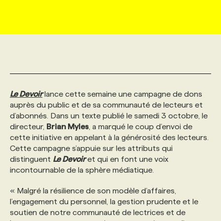
MARKETING ET COMMUNICATION
NOUVEAUX MANDATS
AFFICHEZ UN POSTE / TARIFS
CANDIDAT
BULLETIN RECRUTEMENT
NOS CONFÉRENCES
FORMATIONS
WEB & MÉDIAS SOCIAUX
VOIR LES OFFRES
AFFAIRES DE L'INDUSTRIE
CONSULTER LA CVTHÈQUE
INFOLETTRE PUBLICITÉ
FAQ
NOS FORMATIONS EN LIGNE
CHASSE DE TÊTE
MARKETING DURABLE
PROFIL CANDIDAT
INITIATIVES NUMÉRIQUES
PROFIL ENTREPRISE
ANNONCEZ AVEC NOUS
ANNONCEZ AVEC NOUS
NOS PARCOURS DE FORMATIONS
SERVICE DE CHASSE DE TÊTE
Le Devoir
lance cette semaine une campagne de dons
auprès du public et de sa communauté de lecteurs et
d’abonnés. Dans un texte publié le samedi 3 octobre, le
GEO/SEO
PRIX ET DISTINCTIONS
FAQ
FORMATIONS PERSONNALISÉES
NOS TARIFS
directeur,
Brian Myles
, a marqué le coup d’envoi de
cette initiative en appelant à la générosité des lecteurs.
Cette campagne s’appuie sur les attributs qui
ÉVÉNEMENTIEL
TENDANCES
ANNONCEZ AVEC NOUS
NOS FORMATEUR‧RICES
NOS EXPERTISES
distinguent
Le Devoir
et qui en font une voix
incontournable de la sphère médiatique.
NOS AUTEUR‧RICES
POURQUOI CHOISIR NOS FORMATIONS
FAQ
« Malgré la résilience de son modèle d’affaires,
l’engagement du personnel, la gestion prudente et le
soutien de notre communauté de lectrices et de
NOS TARIFS
ANNONCEZ AVEC NOUS