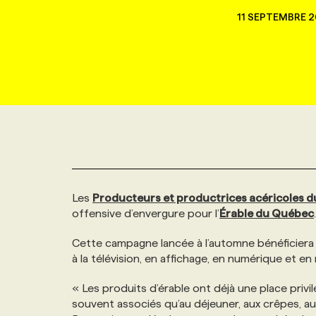
NOUVEAU!
11 SEPTEMBRE 
RESSOURCES HUMAINES
NOMINATIONS
ANNONCEZ AVEC NOUS
BULLETIN FORMATION
EMPLOYEUR
CONFÉRENCES
MARKETING ET COMMUNICATION
NOUVEAUX MANDATS
AFFICHEZ UN POSTE / TARIFS
CANDIDAT
BULLETIN RECRUTEMENT
NOS CONFÉRENCES
FORMATIONS
WEB & MÉDIAS SOCIAUX
VOIR LES OFFRES
AFFAIRES DE L'INDUSTRIE
CONSULTER LA CVTHÈQUE
INFOLETTRE PUBLICITÉ
FAQ
NOS FORMATIONS EN LIGNE
CHASSE DE TÊTE
MARKETING DURABLE
PROFIL CANDIDAT
INITIATIVES NUMÉRIQUES
PROFIL ENTREPRISE
ANNONCEZ AVEC NOUS
ANNONCEZ AVEC NOUS
NOS PARCOURS DE FORMATIONS
SERVICE DE CHASSE DE TÊTE
Les
Producteurs et productrices acéricoles 
GEO/SEO
PRIX ET DISTINCTIONS
FAQ
FORMATIONS PERSONNALISÉES
NOS TARIFS
offensive d’envergure pour l’
Érable du Québec
.
ÉVÉNEMENTIEL
Cette campagne lancée à l’automne bénéficiera d’
TENDANCES
ANNONCEZ AVEC NOUS
NOS FORMATEUR‧RICES
NOS EXPERTISES
à la télévision, en affichage, en numérique et e
NOS AUTEUR‧RICES
« Les produits d’érable ont déjà une place priv
POURQUOI CHOISIR NOS FORMATIONS
FAQ
souvent associés qu’au déjeuner, aux crêpes, au