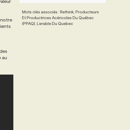
valeur
Mots clés associés : Rethink, Producteurs
Et Productrices Acéricoles Du Québec
 notre
(PPAQ), L’erable Du Quebec
ients.
 des
e au