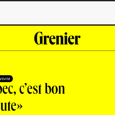
tivité
ec, c’est bon
oute»