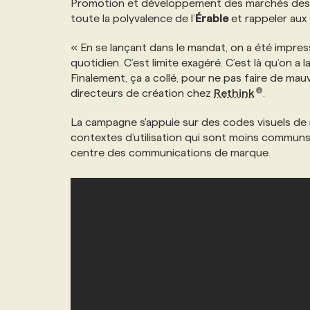
Promotion et développement des marchés de
NOS TARIFS
ANNONCEZ AVEC NOUS
toute la polyvalence de l’
Érable
et rappeler aux
« En se lançant dans le mandat, on a été impress
PROGRAMMES DE SUBVENTIONS
quotidien. C’est limite exagéré. C’est là qu’on a 
Finalement, ça a collé, pour ne pas faire de mau
directeurs de création chez
Rethink
.
FAQ
La campagne s'appuie sur des codes visuels de m
contextes d’utilisation qui sont moins communs
ANNONCEZ AVEC NOUS
centre des communications de marque.