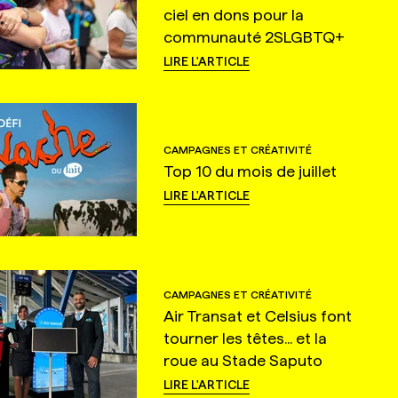
ciel en dons pour la
communauté 2SLGBTQ+
LIRE L'ARTICLE
CAMPAGNES ET CRÉATIVITÉ
Top 10 du mois de juillet
LIRE L'ARTICLE
CAMPAGNES ET CRÉATIVITÉ
Air Transat et Celsius font
tourner les têtes... et la
roue au Stade Saputo
LIRE L'ARTICLE