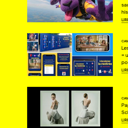
sa
hi
LIR
CAM
Le
= 
po
LIR
CAM
Pa
Sc
LIR