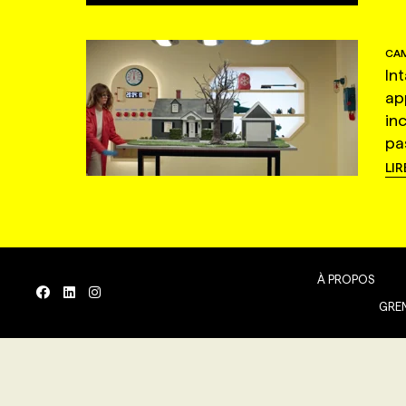
CAM
In
ap
in
pas
LIR
À PROPOS
GREN