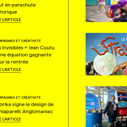
ut en parachute
storique
E L'ARTICLE
PAGNES ET CRÉATIVITÉ
s Invisibles + Jean Coutu
une équation gagnante
ur la rentrée
E L'ARTICLE
PAGNES ET CRÉATIVITÉ
prika signe le design de
hiaparelli: Anglomaniac
E L'ARTICLE