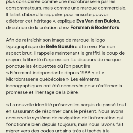
plus considérée comme une microbrasserie par les
consommateurs, mais comme une marque commerciale.
PROGRAMMES DE SUBVENTIONS
Il fallait d’abord le rappeler pour ensuite pouvoir
célébrer cet héritage », explique
Eva Van den Bulcke
,
directrice de la création chez
Forsman & Bodenfors
.
FAQ
Afin de rafraîchir son image de marque, le logo
typographique de
Belle Gueule
a été revu. Par son
ANNONCEZ AVEC NOUS
aspect brut, il rappelle maintenant le graffiti, le coup de
crayon, la liberté d’expression. Le discours de marque
ponctue les étiquettes où l’on peut lire
« Fièrement indépendante depuis 1988 » et «
Microbrasserie québécoise ». Les éléments
iconographiques ont été conservés pour réaffirmer la
promesse et l’héritage de la bière.
« La nouvelle identité préserve les acquis du passé tout
en s’assurant de résonner dans le présent. Nous avons
conservé le système de navigation de l’information qui
fonctionne bien depuis toujours, mais nous l’avons fait
migrer vers des codes urbains très attachés à la