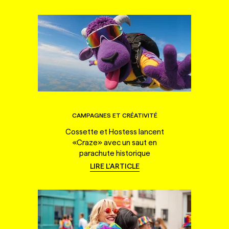
CAMPAGNES ET CRÉATIVITÉ
Cossette et Hostess lancent
«Craze» avec un saut en
parachute historique
LIRE L'ARTICLE