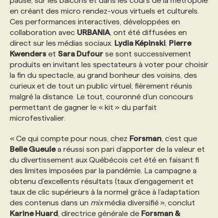
pause, sur les balcons et dans les cours de la métropole
en créant des micro rendez-vous virtuels et culturels.
Ces performances interactives, développées en
collaboration avec
URBANIA
, ont été diffusées en
direct sur les médias sociaux.
Lydia Képinski
,
Pierre
Kwenders
et
Sara Dufour
se sont successivement
produits en invitant les spectateurs à voter pour choisir
la fin du spectacle, au grand bonheur des voisins, des
curieux et de tout un public virtuel, fièrement réunis
malgré la distance. Le tout, couronné d’un concours
permettant de gagner le « kit » du parfait
microfestivalier.
« Ce qui compte pour nous, chez
Forsman
, c’est que
Belle Gueule
a réussi son pari d’apporter de la valeur et
du divertissement aux Québécois cet été en faisant fi
des limites imposées par la pandémie. La campagne a
obtenu d’excellents résultats (taux d’engagement et
taux de clic supérieurs à la norme) grâce à l’adaptation
des contenus dans un
mix
média diversifié », conclut
Karine Huard
, directrice générale de
Forsman &