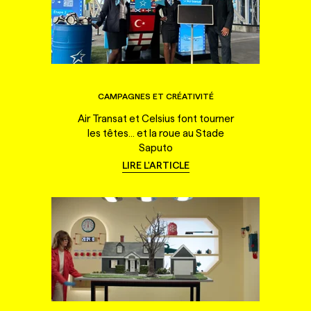
CAMPAGNES ET CRÉATIVITÉ
Air Transat et Celsius font tourner
les têtes... et la roue au Stade
Saputo
LIRE L'ARTICLE