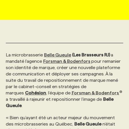
MARKETING ET COMMUNICATION
NOUVEAUX MANDATS
AFFICHEZ UN POSTE / TARIFS
CANDIDAT
BULLETIN RECRUTEMENT
NOS CONFÉRENCES
FORMATIONS
WEB & MÉDIAS SOCIAUX
VOIR LES OFFRES
AFFAIRES DE L'INDUSTRIE
CONSULTER LA CVTHÈQUE
INFOLETTRE PUBLICITÉ
FAQ
NOS FORMATIONS EN LIGNE
CHASSE DE TÊTE
MARKETING DURABLE
PROFIL CANDIDAT
INITIATIVES NUMÉRIQUES
PROFIL ENTREPRISE
ANNONCEZ AVEC NOUS
ANNONCEZ AVEC NOUS
NOS PARCOURS DE FORMATIONS
SERVICE DE CHASSE DE TÊTE
La microbrasserie
Belle Gueule
(Les Brasseurs RJ)
a
mandaté l’agence
Forsman & Bodenfors
pour remanier
son identité de marque, créer une nouvelle plateforme
GEO/SEO
PRIX ET DISTINCTIONS
FAQ
FORMATIONS PERSONNALISÉES
NOS TARIFS
de communication et déployer ses campagnes. À la
suite du travail de repositionnement de marque mené
par le cabinet-conseil en stratégies de
ÉVÉNEMENTIEL
TENDANCES
ANNONCEZ AVEC NOUS
NOS FORMATEUR‧RICES
NOS EXPERTISES
marques
Cohésion
, l’équipe de
Forsman & Bodenfors
a travaillé à rajeunir et repositionner l’image de
Belle
Gueule
.
NOS AUTEUR‧RICES
POURQUOI CHOISIR NOS FORMATIONS
FAQ
« Bien qu’ayant été un acteur majeur du mouvement
des microbrasseries au Québec,
Belle Gueule
n’était
NOS TARIFS
ANNONCEZ AVEC NOUS