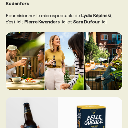
Bodenfors
.
Pour visionner le microspectacle de
Lydia Képinsk
i,
c’est
ici
;
Pierre Kwenders
,
ici
et
Sara Dufour
,
ici
.