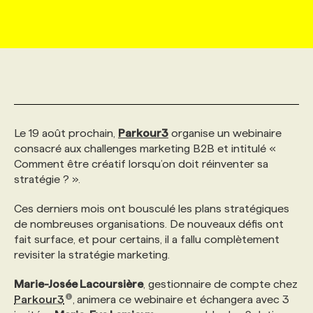
MARKETING ET COMMUNICATION
NOUVEAUX MANDATS
AFFICHEZ UN POSTE / TARIFS
CANDIDAT
BULLETIN RECRUTEMENT
NOS CONFÉRENCES
FORMATIONS
WEB & MÉDIAS SOCIAUX
VOIR LES OFFRES
AFFAIRES DE L'INDUSTRIE
CONSULTER LA CVTHÈQUE
INFOLETTRE PUBLICITÉ
FAQ
NOS FORMATIONS EN LIGNE
CHASSE DE TÊTE
MARKETING DURABLE
PROFIL CANDIDAT
INITIATIVES NUMÉRIQUES
PROFIL ENTREPRISE
ANNONCEZ AVEC NOUS
ANNONCEZ AVEC NOUS
NOS PARCOURS DE FORMATIONS
SERVICE DE CHASSE DE TÊTE
Le 19 août prochain,
Parkour3
organise un webinaire
consacré aux challenges marketing B2B et intitulé «
Comment être créatif lorsqu’on doit réinventer sa
GEO/SEO
PRIX ET DISTINCTIONS
FAQ
FORMATIONS PERSONNALISÉES
NOS TARIFS
stratégie ? ».
Ces derniers mois ont bousculé les plans stratégiques
ÉVÉNEMENTIEL
TENDANCES
ANNONCEZ AVEC NOUS
NOS FORMATEUR‧RICES
NOS EXPERTISES
de nombreuses organisations. De nouveaux défis ont
fait surface, et pour certains, il a fallu complètement
revisiter la stratégie marketing.
NOS AUTEUR‧RICES
POURQUOI CHOISIR NOS FORMATIONS
FAQ
Marie-Josée Lacoursière
, gestionnaire de compte chez
Parkour3
,
animera ce webinaire et échangera avec 3
NOS TARIFS
ANNONCEZ AVEC NOUS