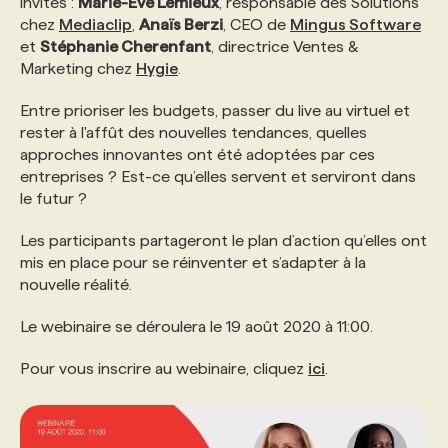
invités :
Marie-Eve Lemieux
, responsable des Solutions
chez
Mediaclip
,
Anaïs Berzi
, CEO de
Mingus Software
et
Stéphanie Cherenfant
, directrice Ventes &
PROGRAMMES DE SUBVENTIONS
Marketing chez
Hygie
.
Entre prioriser les budgets, passer du live au virtuel et
FAQ
rester à l'affût des nouvelles tendances, quelles
approches innovantes ont été adoptées par ces
ANNONCEZ AVEC NOUS
entreprises ? Est-ce qu’elles servent et serviront dans
le futur ?
Les participants partageront le plan d’action qu’elles ont
mis en place pour se réinventer et s’adapter à la
nouvelle réalité.
Le webinaire se déroulera le 19 août 2020 à 11:00.
Pour vous inscrire au webinaire, cliquez
ici
.