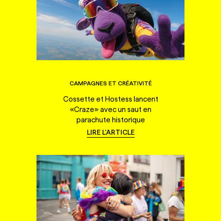
CAMPAGNES ET CRÉATIVITÉ
Cossette et Hostess lancent
«Craze» avec un saut en
parachute historique
LIRE L'ARTICLE