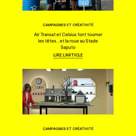
CAMPAGNES ET CRÉATIVITÉ
Air Transat et Celsius font tourner
les têtes... et la roue au Stade
Saputo
LIRE L'ARTICLE
CAMPAGNES ET CRÉATIVITÉ