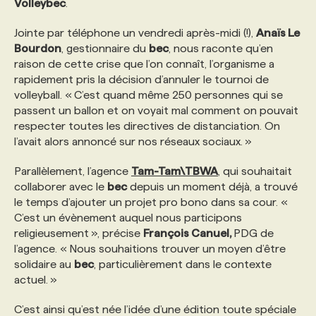
Volleybec
.
Jointe par téléphone un vendredi après-midi (!),
Anaïs Le
PROGRAMMES DE SUBVENTIONS
Bourdon
, gestionnaire du
bec
, nous raconte qu’en
raison de cette crise que l’on connaît, l’organisme a
FAQ
rapidement pris la décision d’annuler le tournoi de
volleyball. « C’est quand même 250 personnes qui se
passent un ballon et on voyait mal comment on pouvait
ANNONCEZ AVEC NOUS
respecter toutes les directives de distanciation. On
l’avait alors annoncé sur nos réseaux sociaux. »
Parallèlement, l’agence
Tam-Tam\TBWA
, qui souhaitait
collaborer avec le
bec
depuis un moment déjà, a trouvé
le temps d’ajouter un projet pro bono dans sa cour. «
C’est un évènement auquel nous participons
religieusement », précise
François Canuel,
PDG de
l’agence. « Nous souhaitions trouver un moyen d’être
solidaire au
bec
, particulièrement dans le contexte
actuel. »
C’est ainsi qu’est née l’idée d’une édition toute spéciale