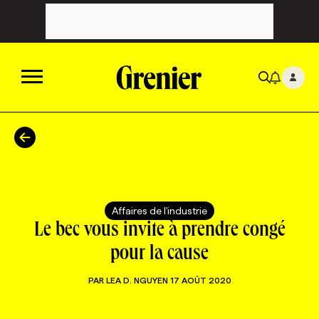
ACTUALITÉS
CATÉGORIES
MAGAZINE
Affaires de l'industrie
TOUTES LES CATÉGORIES
CHRONIQUES
FORFAITS ABONNEMENT
INFOLETTRES
Le bec vous invite à prendre congé
pour la cause
TOUTES LES CHRONIQUES
CAMPAGNES ET CRÉATIVITÉ
VOIR TOUTES LES PARUTIONS
INFOLETTRE EN BREF
EMPLOIS
PAR
LEA D. NGUYEN
17 AOÛT 2020
NOUVEAU!
RESSOURCES HUMAINES
NOMINATIONS
ANNONCEZ AVEC NOUS
BULLETIN FORMATION
EMPLOYEUR
CONFÉRENCES