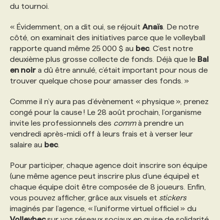
du tournoi.
« Évidemment, on a dit oui, se réjouit
Anaïs
. De notre
côté, on examinait des initiatives parce que le volleyball
rapporte quand même 25 000 $ au
bec
. C’est notre
deuxième plus grosse collecte de fonds. Déjà que le
Bal
en noir
a dû être annulé, c’était important pour nous de
trouver quelque chose pour amasser des fonds. »
Comme il n’y aura pas d’évènement « physique », prenez
congé pour la cause ! Le 28 août prochain, l’organisme
invite les professionnels des
comm
à prendre un
vendredi après-midi off à leurs frais et à verser leur
salaire au
bec
.
Pour participer, chaque agence doit inscrire son équipe
(une même agence peut inscrire plus d’une équipe) et
chaque équipe doit être composée de 8 joueurs. Enfin,
vous pouvez afficher, grâce aux visuels et
stickers
imaginés par l’agence, « l’uniforme virtuel officiel » du
Volleybec
sur vos réseaux sociaux en guise de solidarité.