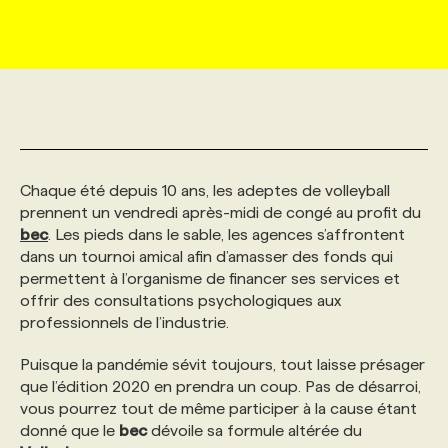
MARKETING ET COMMUNICATION
NOUVEAUX MANDATS
AFFICHEZ UN POSTE / TARIFS
CANDIDAT
BULLETIN RECRUTEMENT
NOS CONFÉRENCES
FORMATIONS
WEB & MÉDIAS SOCIAUX
VOIR LES OFFRES
AFFAIRES DE L'INDUSTRIE
CONSULTER LA CVTHÈQUE
INFOLETTRE PUBLICITÉ
FAQ
NOS FORMATIONS EN LIGNE
CHASSE DE TÊTE
MARKETING DURABLE
PROFIL CANDIDAT
INITIATIVES NUMÉRIQUES
PROFIL ENTREPRISE
ANNONCEZ AVEC NOUS
ANNONCEZ AVEC NOUS
NOS PARCOURS DE FORMATIONS
SERVICE DE CHASSE DE TÊTE
Chaque été depuis 10 ans, les adeptes de volleyball
prennent un vendredi après-midi de congé au profit du
bec
. Les pieds dans le sable, les agences s’affrontent
GEO/SEO
PRIX ET DISTINCTIONS
FAQ
FORMATIONS PERSONNALISÉES
NOS TARIFS
dans un tournoi amical afin d’amasser des fonds qui
permettent à l’organisme de financer ses services et
offrir des consultations psychologiques aux
ÉVÉNEMENTIEL
TENDANCES
ANNONCEZ AVEC NOUS
NOS FORMATEUR‧RICES
NOS EXPERTISES
professionnels de l’industrie.
Puisque la pandémie sévit toujours, tout laisse présager
NOS AUTEUR‧RICES
POURQUOI CHOISIR NOS FORMATIONS
FAQ
que l’édition 2020 en prendra un coup. Pas de désarroi,
vous pourrez tout de même participer à la cause étant
donné que le
bec
dévoile sa formule altérée du
NOS TARIFS
ANNONCEZ AVEC NOUS