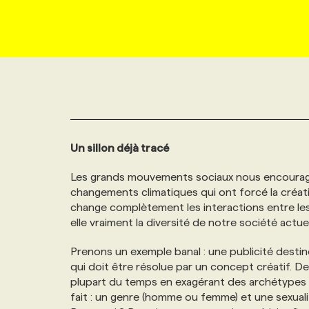
NOUVEAU!
RESSOURCES HUMAINES
NOMINATIONS
ANNONCEZ AVEC NOUS
BULLETIN FORMATION
EMPLOYEUR
CONFÉRENCES
MARKETING ET COMMUNICATION
NOUVEAUX MANDATS
AFFICHEZ UN POSTE / TARIFS
CANDIDAT
BULLETIN RECRUTEMENT
NOS CONFÉRENCES
FORMATIONS
WEB & MÉDIAS SOCIAUX
VOIR LES OFFRES
AFFAIRES DE L'INDUSTRIE
CONSULTER LA CVTHÈQUE
INFOLETTRE PUBLICITÉ
FAQ
NOS FORMATIONS EN LIGNE
CHASSE DE TÊTE
Un sillon déjà tracé
MARKETING DURABLE
PROFIL CANDIDAT
INITIATIVES NUMÉRIQUES
PROFIL ENTREPRISE
ANNONCEZ AVEC NOUS
ANNONCEZ AVEC NOUS
NOS PARCOURS DE FORMATIONS
SERVICE DE CHASSE DE TÊTE
Les grands mouvements sociaux nous encouragen
changements climatiques qui ont forcé la créa
GEO/SEO
PRIX ET DISTINCTIONS
FAQ
FORMATIONS PERSONNALISÉES
NOS TARIFS
change complètement les interactions entre les 
elle vraiment la diversité de notre société actuel
ÉVÉNEMENTIEL
TENDANCES
ANNONCEZ AVEC NOUS
NOS FORMATEUR‧RICES
NOS EXPERTISES
Prenons un exemple banal : une publicité destin
qui doit être résolue par un concept créatif. D
NOS AUTEUR‧RICES
plupart du temps en exagérant des archétypes o
POURQUOI CHOISIR NOS FORMATIONS
FAQ
fait : un genre (homme ou femme) et une sexual