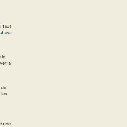
l faut
 cheval
 le
ver la
l de
 les
de une