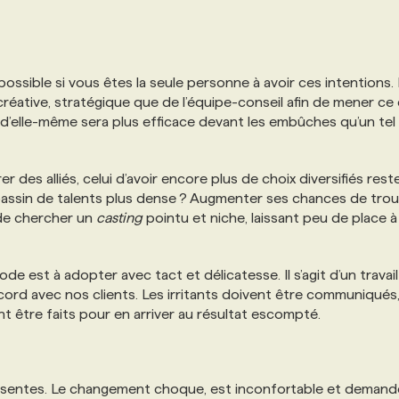
possible si vous êtes la seule personne à avoir ces intentions. I
 créative, stratégique que de l’équipe-conseil afin de mener ce
 d’elle-même sera plus efficace devant les embûches qu’un tel
des alliés, celui d’avoir encore plus de choix diversifiés reste
 bassin de talents plus dense ? Augmenter ses chances de trou
 de chercher un
casting
pointu et niche, laissant peu de place à
de est à adopter avec tact et délicatesse. Il s’agit d’un travai
cord avec nos clients. Les irritants doivent être communiqués,
être faits pour en arriver au résultat escompté.
présentes. Le changement choque, est inconfortable et deman