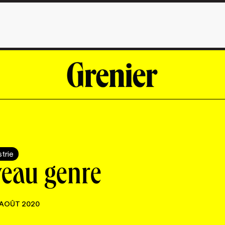
strie
veau genre
 AOÛT 2020