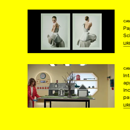
CAM
Pa
Sc
LIR
CAM
In
ap
in
pas
LIR