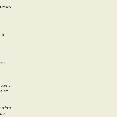
humain,
, le
sans
 pas y
ue et
anière
 de