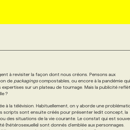
t à revisiter la façon dont nous créons. Pensons aux
tion de
packagings
compostables, ou encore à la pandémie qu
expertises sur un plateau de tournage. Mais la publicité reflè
le ?
ée à la télévision. Habituellement, on y aborde une problémat
es scripts sont ensuite créés pour présenter ledit concept, la
u des situations de la vie courante. Le constat qui est souv
ité (hétérosexuelle) sont donnés d’emblée aux personnages.