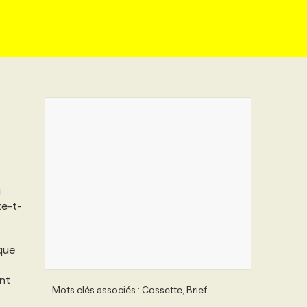
i
te-t-
ique
ent
Mots clés associés : Cossette, Brief