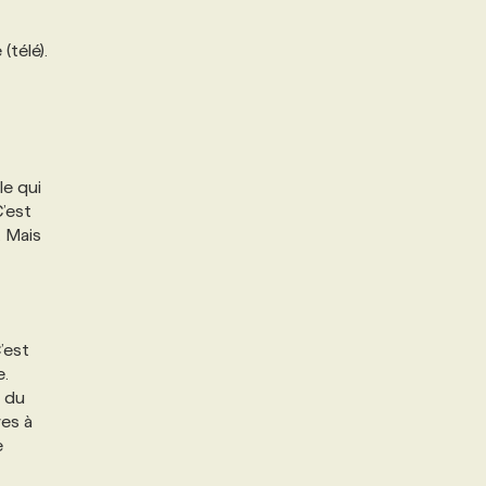
(télé).
le qui
C’est
. Mais
’est
e.
t du
res à
e