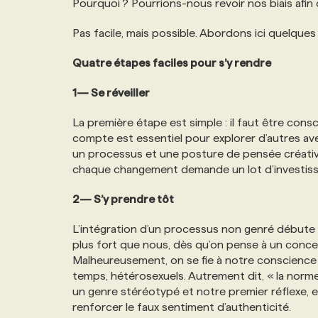
Pourquoi ? Pourrions-nous revoir nos biais afin 
NOS TARIFS
ANNONCEZ AVEC NOUS
Pas facile, mais possible. Abordons ici quelques 
PROGRAMMES DE SUBVENTIONS
Quatre étapes faciles pour s’y rendre
1— Se réveiller
FAQ
La première étape est simple : il faut être consc
compte est essentiel pour explorer d’autres ave
ANNONCEZ AVEC NOUS
un processus et une posture de pensée créative
chaque changement demande un lot d’investis
2— S’y prendre tôt
L’intégration d’un processus non genré débute dè
plus fort que nous, dès qu’on pense à un concep
Malheureusement, on se fie à notre conscience c
temps, hétérosexuels. Autrement dit, « la norm
un genre stéréotypé et notre premier réflexe, en
renforcer le faux sentiment d’authenticité.