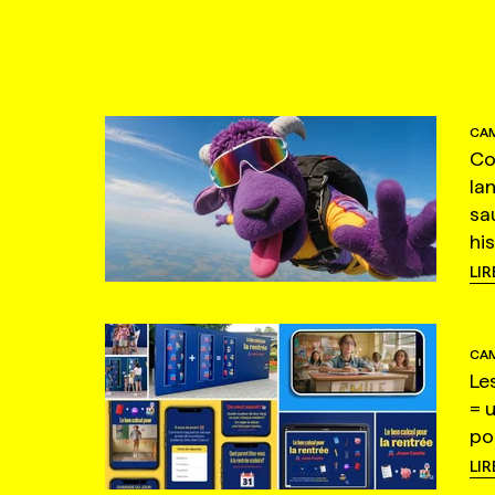
CAM
Co
la
sa
hi
LIR
CAM
Le
= 
po
LIR