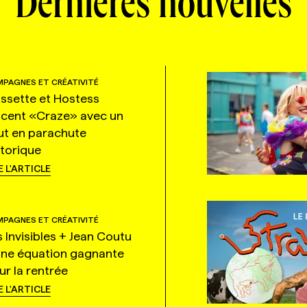
Dernières nouvelles
PAGNES ET CRÉATIVITÉ
ssette et Hostess
ncent «Craze» avec un
ut en parachute
storique
E L'ARTICLE
PAGNES ET CRÉATIVITÉ
s Invisibles + Jean Coutu
une équation gagnante
ur la rentrée
E L'ARTICLE