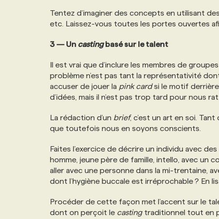
Tentez d’imaginer des concepts en utilisant des
etc. Laissez-vous toutes les portes ouvertes afin 
3 — Un
casting
basé sur le talent
Il est vrai que d’inclure les membres de groupes m
problème n’est pas tant la représentativité dont 
accuser de jouer la
pink card
si le motif derrièr
d’idées, mais il n’est pas trop tard pour nous ra
La rédaction d’un
brief
, c’est un art en soi. Ta
que toutefois nous en soyons conscients.
Faites l’exercice de décrire un individu avec des
homme, jeune père de famille, intello, avec un c
aller avec une personne dans la mi-trentaine, ave
dont l’hygiène buccale est irréprochable ? En li
Procéder de cette façon met l’accent sur le tal
dont on perçoit le
casting
traditionnel tout en 