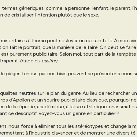
 termes génériques, comme la personne, l’enfant, le parent, l’
de cristalliser l’intention plutôt que le sexe.
inoritaires à l’écran peut soulever un certain tollé. À mon avis
on fait le portrait, que la manière de le faire. On peut se faire
e est purement publicitaire. Selon moi, tout part de la tempête
ttraper à l’étape du
casting
.
nt de pièges tendus par nos biais peuvent se présenter à nous 
 qualités neutres sur le plan du genre. Au lieu de rechercher un
orps d’Apollon et un sourire publicitaire classique, pourquoi ne
c de la répartie, académique, à l’allure athlétique, charismatiq
sant ce descriptif, voyez-vous un genre en particulier ?
ent, nous force à éliminer tous les stéréotypes et change la m
permettant à l’industrie d’avancer et de montrer une diversité