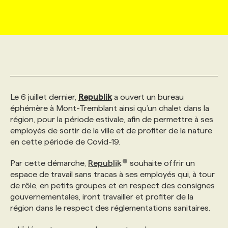
MARKETING ET COMMUNICATION
NOUVEAUX MANDATS
AFFICHEZ UN POSTE / TARIFS
CANDIDAT
BULLETIN RECRUTEMENT
NOS CONFÉRENCES
FORMATIONS
WEB & MÉDIAS SOCIAUX
VOIR LES OFFRES
AFFAIRES DE L'INDUSTRIE
CONSULTER LA CVTHÈQUE
INFOLETTRE PUBLICITÉ
FAQ
NOS FORMATIONS EN LIGNE
CHASSE DE TÊTE
MARKETING DURABLE
PROFIL CANDIDAT
INITIATIVES NUMÉRIQUES
PROFIL ENTREPRISE
ANNONCEZ AVEC NOUS
ANNONCEZ AVEC NOUS
NOS PARCOURS DE FORMATIONS
SERVICE DE CHASSE DE TÊTE
Le 6 juillet dernier,
Republik
a ouvert un bureau
éphémère à Mont-Tremblant ainsi qu’un chalet dans la
région, pour la période estivale, afin de permettre à ses
GEO/SEO
PRIX ET DISTINCTIONS
FAQ
FORMATIONS PERSONNALISÉES
NOS TARIFS
employés de sortir de la ville et de profiter de la nature
en cette période de Covid-19.
ÉVÉNEMENTIEL
TENDANCES
ANNONCEZ AVEC NOUS
NOS FORMATEUR‧RICES
NOS EXPERTISES
Par cette démarche,
Republik
souhaite offrir un
espace de travail sans tracas à ses employés qui, à tour
de rôle, en petits groupes et en respect des consignes
NOS AUTEUR‧RICES
POURQUOI CHOISIR NOS FORMATIONS
FAQ
gouvernementales, iront travailler et profiter de la
région dans le respect des réglementations sanitaires.
NOS TARIFS
ANNONCEZ AVEC NOUS