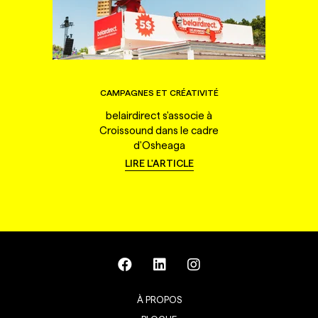
CAMPAGNES ET CRÉATIVITÉ
belairdirect s'associe à
Croissound dans le cadre
d'Osheaga
LIRE L'ARTICLE
À PROPOS