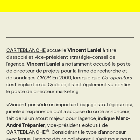
MARKETING ET COMMUNICATION
NOUVEAUX MANDATS
AFFICHEZ UN POSTE / TARIFS
CANDIDAT
BULLETIN RECRUTEMENT
NOS CONFÉRENCES
FORMATIONS
WEB & MÉDIAS SOCIAUX
VOIR LES OFFRES
AFFAIRES DE L'INDUSTRIE
CONSULTER LA CVTHÈQUE
INFOLETTRE PUBLICITÉ
FAQ
NOS FORMATIONS EN LIGNE
CHASSE DE TÊTE
CARTEBLANCHE
accueille
Vincent Laniel
à titre
MARKETING DURABLE
PROFIL CANDIDAT
INITIATIVES NUMÉRIQUES
PROFIL ENTREPRISE
ANNONCEZ AVEC NOUS
ANNONCEZ AVEC NOUS
NOS PARCOURS DE FORMATIONS
SERVICE DE CHASSE DE TÊTE
d’associé et vice-président stratégie-conseil de
l’agence.
Vincent Laniel
a notamment occupé le poste
de directeur de projets pour la firme de recherche et
GEO/SEO
PRIX ET DISTINCTIONS
FAQ
FORMATIONS PERSONNALISÉES
NOS TARIFS
de sondages
CROP
. En 2009, lorsque que
Co-operators
s’est implantée au Québec, il s’est également vu confier
le poste de directeur marketing.
ÉVÉNEMENTIEL
TENDANCES
ANNONCEZ AVEC NOUS
NOS FORMATEUR‧RICES
NOS EXPERTISES
«Vincent possède un important bagage stratégique qui,
jumelé à l’expérience qu’il a acquise du côté annonceur,
NOS AUTEUR‧RICES
POURQUOI CHOISIR NOS FORMATIONS
FAQ
fait de lui un atout majeur pour l'agence, indique
Marc-
André Trépanier
, vice-président exécutif de
CARTEBLANCHE
. Considérant le type d’annonceur
NOS TARIFS
ANNONCEZ AVEC NOUS
avec lequel l’agence désire collaborer, il s'agit pour nous