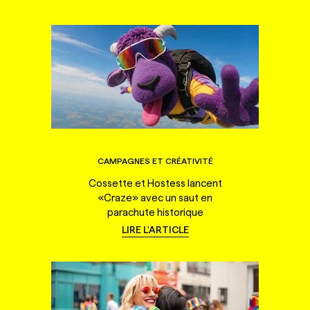
CAMPAGNES ET CRÉATIVITÉ
Cossette et Hostess lancent
«Craze» avec un saut en
parachute historique
LIRE L'ARTICLE