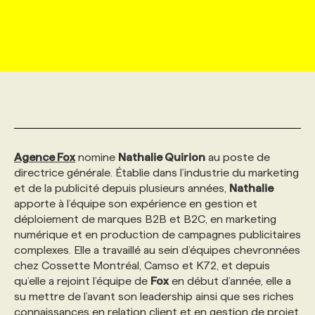
MARKETING ET COMMUNICATION
NOUVEAUX MANDATS
AFFICHEZ UN POSTE / TARIFS
CANDIDAT
BULLETIN RECRUTEMENT
NOS CONFÉRENCES
FORMATIONS
WEB & MÉDIAS SOCIAUX
VOIR LES OFFRES
AFFAIRES DE L'INDUSTRIE
CONSULTER LA CVTHÈQUE
INFOLETTRE PUBLICITÉ
FAQ
NOS FORMATIONS EN LIGNE
CHASSE DE TÊTE
MARKETING DURABLE
PROFIL CANDIDAT
INITIATIVES NUMÉRIQUES
PROFIL ENTREPRISE
ANNONCEZ AVEC NOUS
ANNONCEZ AVEC NOUS
NOS PARCOURS DE FORMATIONS
SERVICE DE CHASSE DE TÊTE
Agence Fox
nomine
Nathalie Quirion
au poste de
GEO/SEO
PRIX ET DISTINCTIONS
FAQ
FORMATIONS PERSONNALISÉES
NOS TARIFS
directrice générale. Établie dans l’industrie du marketing
et de la publicité depuis plusieurs années,
Nathalie
apporte à l’équipe son expérience en gestion et
ÉVÉNEMENTIEL
TENDANCES
ANNONCEZ AVEC NOUS
NOS FORMATEUR‧RICES
NOS EXPERTISES
déploiement de marques B2B et B2C, en marketing
numérique et en production de campagnes publicitaires
complexes. Elle a travaillé au sein d’équipes chevronnées
NOS AUTEUR‧RICES
POURQUOI CHOISIR NOS FORMATIONS
FAQ
chez Cossette Montréal, Camso et K72, et depuis
qu’elle a rejoint l’équipe de
Fox
en début d’année, elle a
su mettre de l’avant son leadership ainsi que ses riches
NOS TARIFS
ANNONCEZ AVEC NOUS
connaissances en relation client et en gestion de projet.