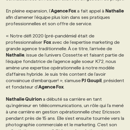
En pleine expansion, l’
Agence Fox
a fait appel à
Nathalie
PROGRAMMES DE SUBVENTIONS
afin d’amener l’équipe plus loin dans ses pratiques
professionnelles et son offre de service.
FAQ
« Notre défi 2020 (pré-pandémie) était de
professionnaliser
Fox
avec de l’expertise marketing de
grande agence traditionnelle. À ce titre, l’arrivée de
ANNONCEZ AVEC NOUS
Nathalie
, issue de l’univers Cossette et faisant partie de
l’équipe fondatrice de l’agence agile soeur K72, nous
amène une expertise opérationnelle à notre modèle
d’affaires hybride. Je suis très content de l’avoir
convaincue d’embarquer! », s'amuse
PJ Goupil
, président
et fondateur d'
Agence Fox
.
Nathalie Quirion
a débuté sa carrière en tant
qu’ingénieur en télécommunications, un rôle qui l'a mené
à une carrière en gestion opérationnelle chez Ericsson
pendant près de 15 ans. Elle s'est ensuite tournée vers la
photographie commerciale et le marketing. C’est son