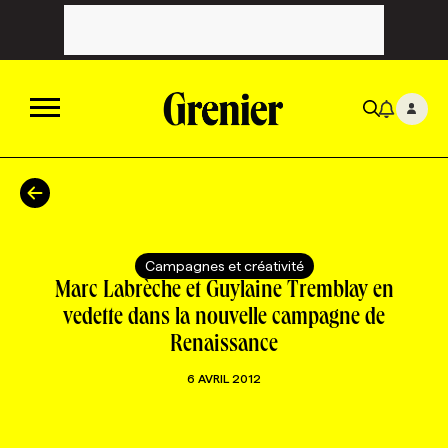
ACTUALITÉS
CATÉGORIES
MAGAZINE
Campagnes et créativité
Marc Labrèche et Guylaine Tremblay en
TOUTES LES CATÉGORIES
CHRONIQUES
FORFAITS ABONNEMENT
INFOLETTRES
vedette dans la nouvelle campagne de
Renaissance
TOUTES LES CHRONIQUES
CAMPAGNES ET CRÉATIVITÉ
VOIR TOUTES LES PARUTIONS
INFOLETTRE EN BREF
EMPLOIS
6 AVRIL 2012
NOUVEAU!
RESSOURCES HUMAINES
NOMINATIONS
ANNONCEZ AVEC NOUS
BULLETIN FORMATION
EMPLOYEUR
CONFÉRENCES