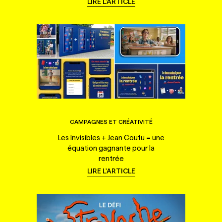
LIRE L'ARTICLE
CAMPAGNES ET CRÉATIVITÉ
Les Invisibles + Jean Coutu = une
équation gagnante pour la
rentrée
LIRE L'ARTICLE