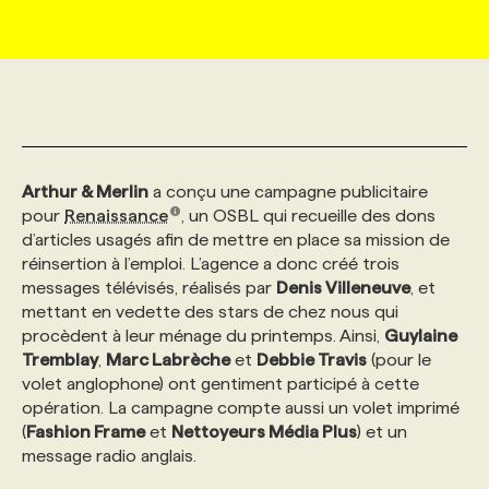
MARKETING ET COMMUNICATION
NOUVEAUX MANDATS
AFFICHEZ UN POSTE / TARIFS
CANDIDAT
BULLETIN RECRUTEMENT
NOS CONFÉRENCES
FORMATIONS
WEB & MÉDIAS SOCIAUX
VOIR LES OFFRES
AFFAIRES DE L'INDUSTRIE
CONSULTER LA CVTHÈQUE
INFOLETTRE PUBLICITÉ
FAQ
NOS FORMATIONS EN LIGNE
CHASSE DE TÊTE
Arthur & Merlin
a conçu une campagne publicitaire
MARKETING DURABLE
PROFIL CANDIDAT
INITIATIVES NUMÉRIQUES
PROFIL ENTREPRISE
ANNONCEZ AVEC NOUS
ANNONCEZ AVEC NOUS
NOS PARCOURS DE FORMATIONS
SERVICE DE CHASSE DE TÊTE
pour
Renaissance
, un OSBL qui recueille des dons
d’articles usagés afin de mettre en place sa mission de
réinsertion à l’emploi. L’agence a donc créé trois
GEO/SEO
PRIX ET DISTINCTIONS
FAQ
FORMATIONS PERSONNALISÉES
NOS TARIFS
messages télévisés, réalisés par
Denis Villeneuve
, et
mettant en vedette des stars de chez nous qui
ÉVÉNEMENTIEL
TENDANCES
ANNONCEZ AVEC NOUS
NOS FORMATEUR‧RICES
NOS EXPERTISES
procèdent à leur ménage du printemps. Ainsi,
Guylaine
Tremblay
,
Marc Labrèche
et
Debbie Travis
(pour le
volet anglophone) ont gentiment participé à cette
NOS AUTEUR‧RICES
POURQUOI CHOISIR NOS FORMATIONS
FAQ
opération. La campagne compte aussi un volet imprimé
(
Fashion Frame
et
Nettoyeurs Média Plus
) et un
message radio anglais.
NOS TARIFS
ANNONCEZ AVEC NOUS