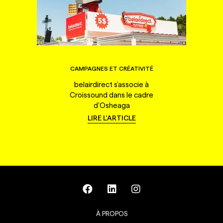
CAMPAGNES ET CRÉATIVITÉ
belairdirect s'associe à
Croissound dans le cadre
d'Osheaga
LIRE L'ARTICLE
À PROPOS