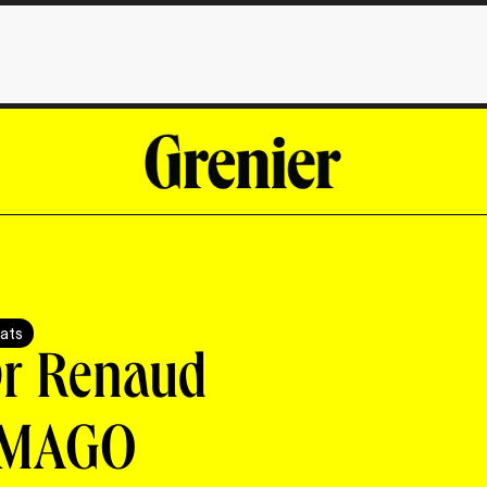
ats
Dr Renaud
IMAGO