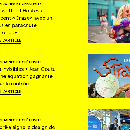
PAGNES ET CRÉATIVITÉ
ssette et Hostess
ncent «Craze» avec un
ut en parachute
storique
E L'ARTICLE
PAGNES ET CRÉATIVITÉ
s Invisibles + Jean Coutu
une équation gagnante
ur la rentrée
E L'ARTICLE
PAGNES ET CRÉATIVITÉ
prika signe le design de