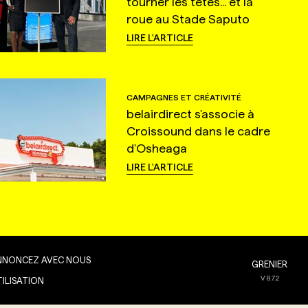
tourner les têtes... et la
roue au Stade Saputo
LIRE L'ARTICLE
CAMPAGNES ET CRÉATIVITÉ
belairdirect s'associe à
Croissound dans le cadre
d'Osheaga
LIRE L'ARTICLE
NNONCEZ AVEC NOUS
GRENIER
V
8.7.2
TILISATION