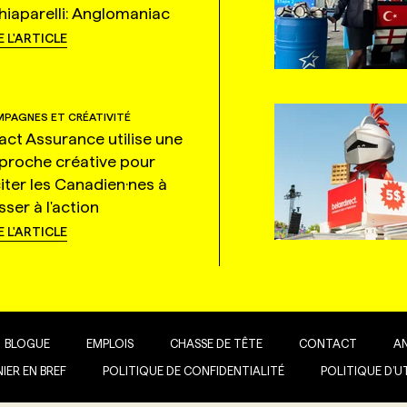
hiaparelli: Anglomaniac
E L'ARTICLE
PAGNES ET CRÉATIVITÉ
tact Assurance utilise une
proche créative pour
citer les Canadien·nes à
ser à l'action
E L'ARTICLE
BLOGUE
EMPLOIS
CHASSE DE TÊTE
CONTACT
A
IER EN BREF
POLITIQUE DE CONFIDENTIALITÉ
POLITIQUE D’U