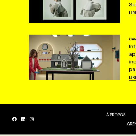
Sc
LIR
CAM
In
ap
in
pas
LIR
À PROPOS
GREN