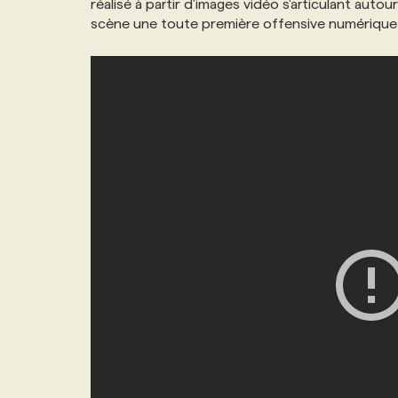
réalisé à partir d'images vidéo s'articulant auto
NOS TARIFS
ANNONCEZ AVEC NOUS
scène une toute première offensive numérique pu
PROGRAMMES DE SUBVENTIONS
FAQ
ANNONCEZ AVEC NOUS