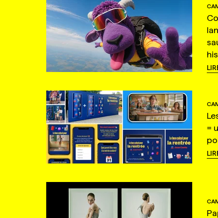
CAM
Co
la
sa
hi
LIR
CAM
Le
= 
po
LIR
CAM
Pa