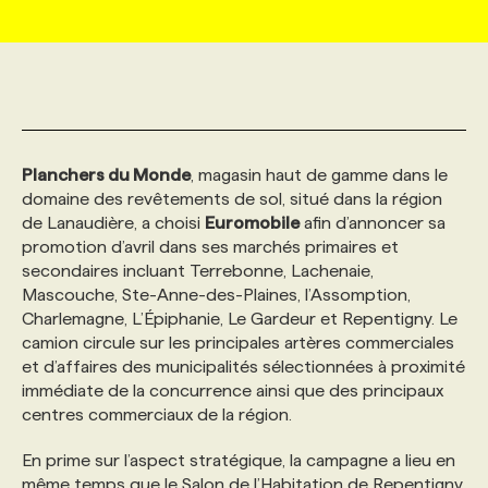
MARKETING ET COMMUNICATION
NOUVEAUX MANDATS
AFFICHEZ UN POSTE / TARIFS
CANDIDAT
BULLETIN RECRUTEMENT
NOS CONFÉRENCES
FORMATIONS
WEB & MÉDIAS SOCIAUX
VOIR LES OFFRES
AFFAIRES DE L'INDUSTRIE
CONSULTER LA CVTHÈQUE
INFOLETTRE PUBLICITÉ
FAQ
NOS FORMATIONS EN LIGNE
CHASSE DE TÊTE
Planchers du Monde
, magasin haut de gamme dans le
MARKETING DURABLE
PROFIL CANDIDAT
INITIATIVES NUMÉRIQUES
PROFIL ENTREPRISE
ANNONCEZ AVEC NOUS
ANNONCEZ AVEC NOUS
NOS PARCOURS DE FORMATIONS
SERVICE DE CHASSE DE TÊTE
domaine des revêtements de sol, situé dans la région
de Lanaudière, a choisi
Euromobile
afin d’annoncer sa
promotion d’avril dans ses marchés primaires et
GEO/SEO
PRIX ET DISTINCTIONS
FAQ
FORMATIONS PERSONNALISÉES
NOS TARIFS
secondaires incluant Terrebonne, Lachenaie,
Mascouche, Ste-Anne-des-Plaines, l’Assomption,
Charlemagne, L’Épiphanie, Le Gardeur et Repentigny. Le
ÉVÉNEMENTIEL
TENDANCES
ANNONCEZ AVEC NOUS
NOS FORMATEUR‧RICES
NOS EXPERTISES
camion circule sur les principales artères commerciales
et d’affaires des municipalités sélectionnées à proximité
immédiate de la concurrence ainsi que des principaux
NOS AUTEUR‧RICES
POURQUOI CHOISIR NOS FORMATIONS
FAQ
centres commerciaux de la région.
En prime sur l’aspect stratégique, la campagne a lieu en
NOS TARIFS
ANNONCEZ AVEC NOUS
même temps que le Salon de l’Habitation de Repentigny