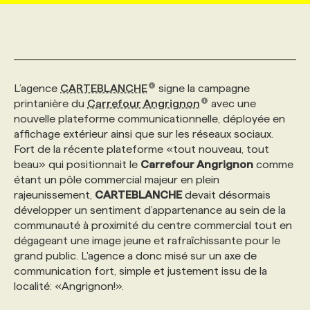
MARKETING ET COMMUNICATION
NOUVEAUX MANDATS
AFFICHEZ UN POSTE / TARIFS
CANDIDAT
BULLETIN RECRUTEMENT
NOS CONFÉRENCES
FORMATIONS
WEB & MÉDIAS SOCIAUX
VOIR LES OFFRES
AFFAIRES DE L'INDUSTRIE
CONSULTER LA CVTHÈQUE
INFOLETTRE PUBLICITÉ
FAQ
NOS FORMATIONS EN LIGNE
CHASSE DE TÊTE
L’agence
CARTEBLANCHE
signe la campagne
printanière du
Carrefour Angrignon
avec une
nouvelle plateforme communicationnelle, déployée en
MARKETING DURABLE
PROFIL CANDIDAT
INITIATIVES NUMÉRIQUES
PROFIL ENTREPRISE
ANNONCEZ AVEC NOUS
ANNONCEZ AVEC NOUS
NOS PARCOURS DE FORMATIONS
SERVICE DE CHASSE DE TÊTE
affichage extérieur ainsi que sur les réseaux sociaux.
Fort de la récente plateforme «tout nouveau, tout
beau» qui positionnait le
Carrefour Angrignon
comme
GEO/SEO
PRIX ET DISTINCTIONS
FAQ
FORMATIONS PERSONNALISÉES
NOS TARIFS
étant un pôle commercial majeur en plein
rajeunissement,
CARTEBLANCHE
devait désormais
développer un sentiment d’appartenance au sein de la
ÉVÉNEMENTIEL
TENDANCES
ANNONCEZ AVEC NOUS
NOS FORMATEUR‧RICES
NOS EXPERTISES
communauté à proximité du centre commercial tout en
dégageant une image jeune et rafraîchissante pour le
NOS AUTEUR‧RICES
grand public. L'agence a donc misé sur un axe de
POURQUOI CHOISIR NOS FORMATIONS
FAQ
communication fort, simple et justement issu de la
localité: «Angrignon!».
NOS TARIFS
ANNONCEZ AVEC NOUS