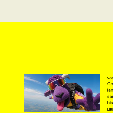
CAM
Co
la
sa
hi
LIR