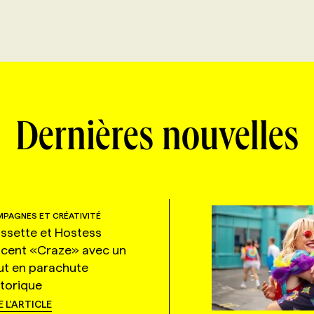
Dernières nouvelles
PAGNES ET CRÉATIVITÉ
ssette et Hostess
ncent «Craze» avec un
ut en parachute
storique
E L'ARTICLE