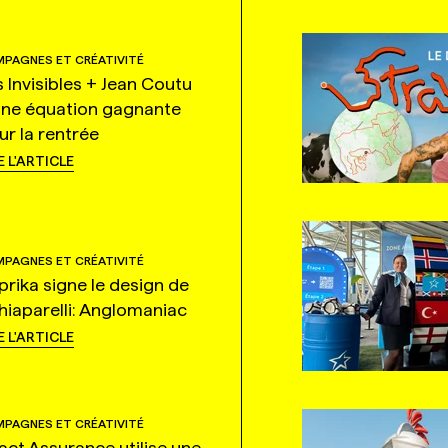
PAGNES ET CRÉATIVITÉ
s Invisibles + Jean Coutu
une équation gagnante
ur la rentrée
E L'ARTICLE
PAGNES ET CRÉATIVITÉ
prika signe le design de
hiaparelli: Anglomaniac
E L'ARTICLE
PAGNES ET CRÉATIVITÉ
tact Assurance utilise une