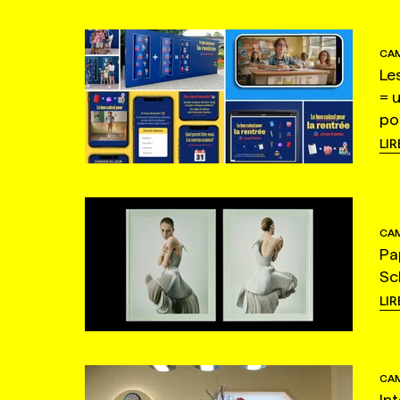
CAM
Le
= 
po
LIR
CAM
Pa
Sc
LIR
CAM
In