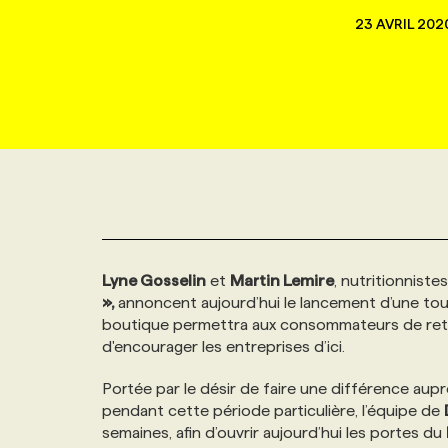
NOUVEAU!
23 AVRIL 202
RESSOURCES HUMAINES
NOMINATIONS
ANNONCEZ AVEC NOUS
BULLETIN FORMATION
EMPLOYEUR
CONFÉRENCES
MARKETING ET COMMUNICATION
NOUVEAUX MANDATS
AFFICHEZ UN POSTE / TARIFS
CANDIDAT
BULLETIN RECRUTEMENT
NOS CONFÉRENCES
FORMATIONS
WEB & MÉDIAS SOCIAUX
VOIR LES OFFRES
AFFAIRES DE L'INDUSTRIE
CONSULTER LA CVTHÈQUE
INFOLETTRE PUBLICITÉ
FAQ
NOS FORMATIONS EN LIGNE
CHASSE DE TÊTE
MARKETING DURABLE
PROFIL CANDIDAT
INITIATIVES NUMÉRIQUES
PROFIL ENTREPRISE
ANNONCEZ AVEC NOUS
ANNONCEZ AVEC NOUS
NOS PARCOURS DE FORMATIONS
SERVICE DE CHASSE DE TÊTE
Lyne Gosselin
et
Martin Lemire
, nutritionnis
GEO/SEO
PRIX ET DISTINCTIONS
FAQ
FORMATIONS PERSONNALISÉES
NOS TARIFS
»,
annoncent aujourd’hui le lancement d’une tout
boutique permettra aux consommateurs de retro
ÉVÉNEMENTIEL
TENDANCES
ANNONCEZ AVEC NOUS
NOS FORMATEUR‧RICES
NOS EXPERTISES
d'encourager les entreprises d’ici.
Portée par le désir de faire une différence a
NOS AUTEUR‧RICES
POURQUOI CHOISIR NOS FORMATIONS
FAQ
pendant cette période particulière, l’équipe de
semaines, afin d’ouvrir aujourd’hui les portes du