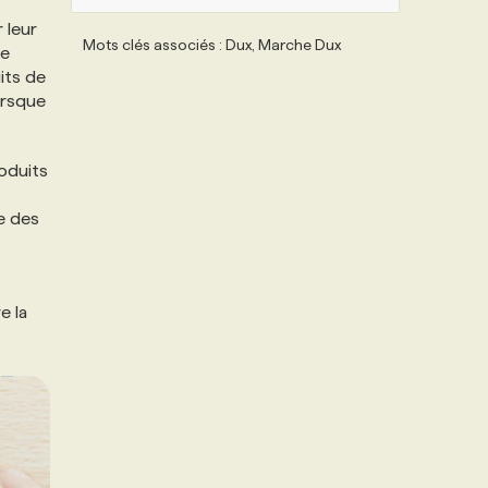
 leur
Mots clés associés : Dux, Marche Dux
ne
its de
orsque
oduits
le des
e la