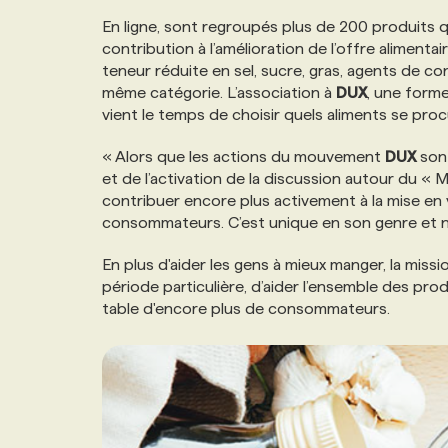
NOS TARIFS
ANNONCEZ AVEC NOUS
En ligne, sont regroupés plus de 200 produits 
contribution à l’amélioration de l’offre aliment
teneur réduite en sel, sucre, gras, agents de 
PROGRAMMES DE SUBVENTIONS
même catégorie. L’association à
DUX
, une forme
vient le temps de choisir quels aliments se proc
FAQ
« Alors que les actions du mouvement
DUX
sont
et de l’activation de la discussion autour du 
contribuer encore plus activement à la mise en v
ANNONCEZ AVEC NOUS
consommateurs. C’est unique en son genre et n
En plus d'aider les gens à mieux manger, la miss
période particulière, d’aider l’ensemble des prod
table d'encore plus de consommateurs.