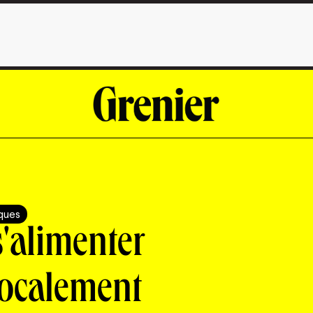
iques
'alimenter
localement