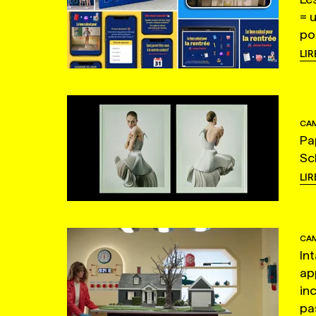
= 
po
LIR
CAM
Pa
Sc
LIR
CAM
In
ap
in
pas