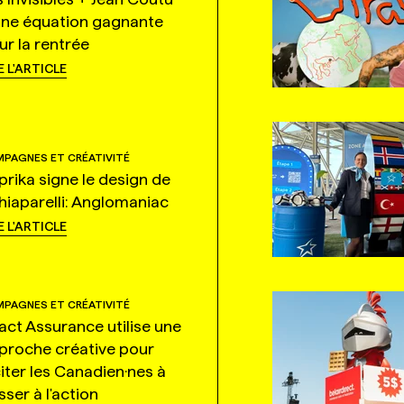
une équation gagnante
ur la rentrée
E L'ARTICLE
PAGNES ET CRÉATIVITÉ
prika signe le design de
hiaparelli: Anglomaniac
E L'ARTICLE
PAGNES ET CRÉATIVITÉ
tact Assurance utilise une
proche créative pour
citer les Canadien·nes à
ser à l'action