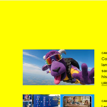
CAM
Co
la
sa
hi
LIR
CAM
Le