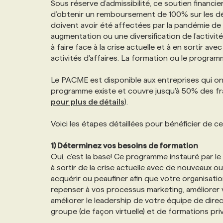
Sous réserve d’admissibilité, ce soutien financi
NOS TARIFS
ANNONCEZ AVEC NOUS
d’obtenir un remboursement de 100% sur les dép
doivent avoir été affectées par la pandémie de
augmentation ou une diversification de l’activi
PROGRAMMES DE SUBVENTIONS
à faire face à la crise actuelle et à en sortir a
activités d'affaires. La formation ou le progra
FAQ
Le PACME est disponible aux entreprises qui ont
programme existe et couvre jusqu'à 50% des fra
pour plus de détails
).
ANNONCEZ AVEC NOUS
Voici les étapes détaillées pour bénéficier de 
1) Déterminez vos besoins de formation
Oui, c'est la base! Ce programme instauré par 
à sortir de la crise actuelle avec de nouveaux 
acquérir ou peaufiner afin que votre organisatio
repenser à vos processus marketing, améliorer 
améliorer le leadership de votre équipe de dire
groupe (de façon virtuelle) et de formations pr