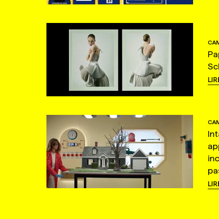
CAM
Pa
Sc
LIR
CAM
In
ap
in
pas
LIR