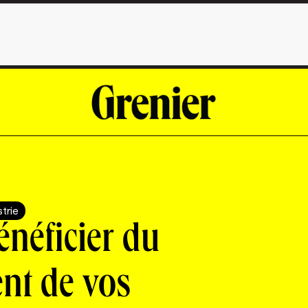
strie
énéficier du
nt de vos