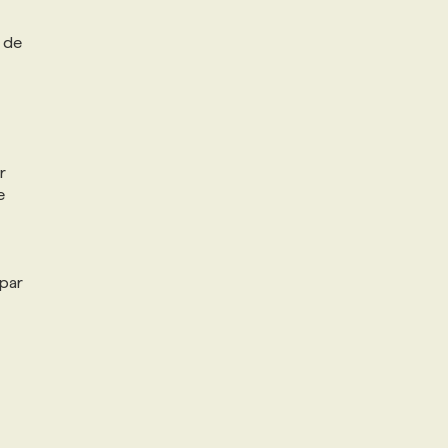
e de
r
e
par